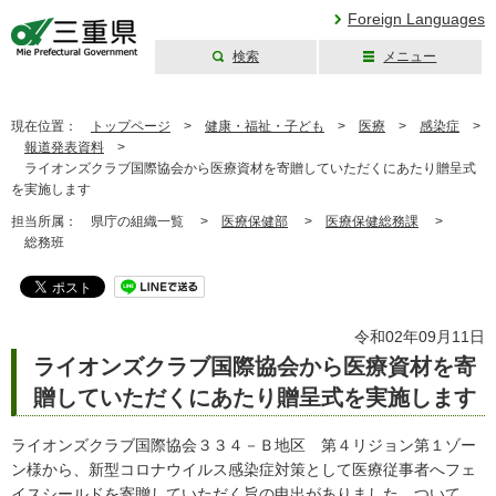
Foreign Languages
検索
メニュー
三重県公式ウェブ
サイト
現在位置：
トップページ
>
健康・福祉・子ども
>
医療
>
感染症
>
報道発表資料
>
ライオンズクラブ国際協会から医療資材を寄贈していただくにあたり贈呈式
を実施します
担当所属：
県庁の組織一覧 >
医療保健部
>
医療保健総務課
>
総務班
令和02年09月11日
ライオンズクラブ国際協会から医療資材を寄
贈していただくにあたり贈呈式を実施します
ライオンズクラブ国際協会３３４－Ｂ地区 第４リジョン第１ゾー
ン様から、新型コロナウイルス感染症対策として医療従事者へフェ
イスシールドを寄贈していただく旨の申出がありました。ついて