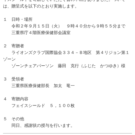
は、贈呈式を以下のとおり実施します。
１ 日時・場所
令和２年９月１５日（火） ９時４０分から９時５５分まで
三重県庁４階医療保健部会議室
２ 寄贈者
ライオンズクラブ国際協会３３４－Ｂ地区 第４リジョン第１
ゾーン
ゾーンチェアパーソン 藤田 克行（ふじた かつゆき）様
３ 受領者
三重県医療保健部長 加太 竜一
４ 寄贈内容
フェイスシールド ５，１００枚
５ その他
同日、感謝状の授与を行います。