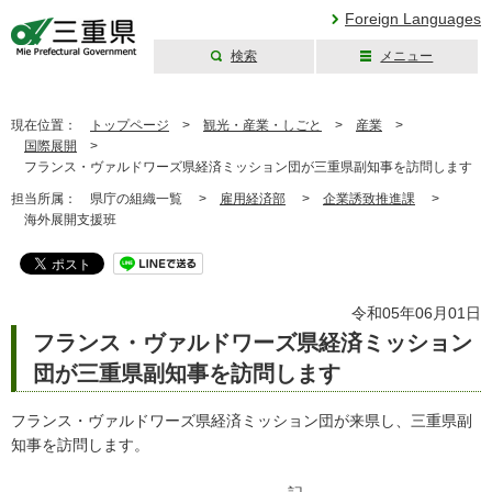
Foreign Languages
検索
メニュー
三重県公式ウェブ
サイト
現在位置：
トップページ
>
観光・産業・しごと
>
産業
>
国際展開
>
フランス・ヴァルドワーズ県経済ミッション団が三重県副知事を訪問します
担当所属：
県庁の組織一覧 >
雇用経済部
>
企業誘致推進課
>
海外展開支援班
令和05年06月01日
フランス・ヴァルドワーズ県経済ミッション
団が三重県副知事を訪問します
フランス・ヴァルドワーズ県経済ミッション団が来県し、三重県副
知事を訪問します。