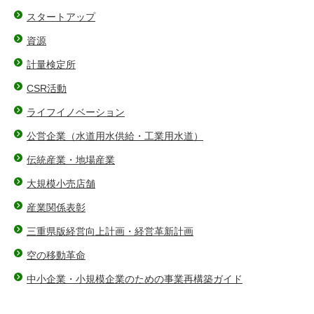
スタートアップ
資源
計量検定所
CSR活動
ライフイノベーション
公営企業（水道用水供給・工業用水道）
伝統産業・地場産業
大規模小売店舗
産業関係表彰
三重県版経営向上計画・経営革新計画
空の移動革命
中小企業・小規模企業のための事業再構築ガイド