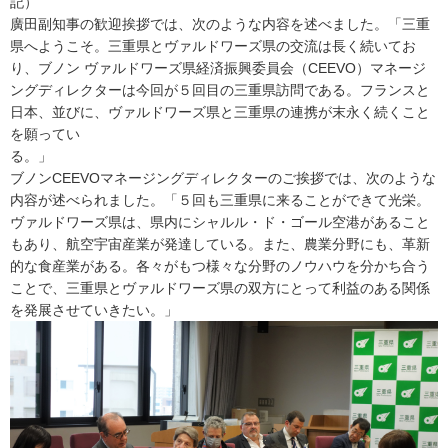
記
廣田副知事の歓迎挨拶では、次のような内容を述べました。「三重
県へようこそ。三重県とヴァルドワーズ県の交流は長く続いてお
り、ブノン ヴァルドワーズ県経済振興委員会（CEEVO）マネージ
ングディレクターは今回が５回目の三重県訪問である。フランスと
日本、並びに、ヴァルドワーズ県と三重県の連携が末永く続くこと
を願ってい
る。
ブノンCEEVOマネージングディレクターのご挨拶では、次のような
内容が述べられました。「５回も三重県に来ることができて光栄。
ヴァルドワーズ県は、県内にシャルル・ド・ゴール空港があること
もあり、航空宇宙産業が発達している。また、農業分野にも、革新
的な食産業がある。各々がもつ様々な分野のノウハウを分かち合う
ことで、三重県とヴァルドワーズ県の双方にとって利益のある関係
を発展させていきたい。」