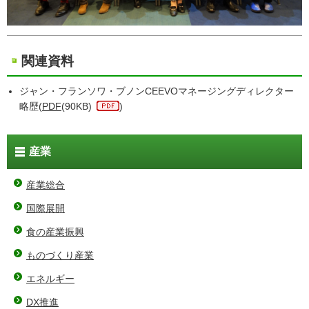
関連資料
ジャン・フランソワ・ブノンCEEVOマネージングディレクター
略歴(
PDF
(90KB)
)
産業
産業総合
国際展開
食の産業振興
ものづくり産業
エネルギー
DX推進