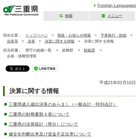
Foreign Languages
検索
メニュー
三重県公式ウェブ
サイト
現在位置：
トップページ
>
県政・お知らせ情報
>
予算執行・財政
>
決算等
>
決算
>
決算に関する情報
>
決算に関する情報
担当所属：
県庁の組織一覧 >
総務部 >
財政課
>
企画・債権管理班
平成21年02月10日
決算に関する情報
三重県歳入歳出決算のあらまし（一般会計・特別会計）
三重県の財務書類４表について
三重県の決算統計（県分）について
健全化判断比率及び資金不足比率について