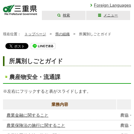
Foreign Languages
検索
メニュー
三重県公式ウェブ
サイト
現在位置：
トップページ
>
県の組織
>
所属別しごとガイド
所属別しごとガイド
農産物安全・流通課
※左右にフリックすると表がスライドします。
業務内容
農業金融に関すること
農協・
農業保険法の施行に関すること
農協・