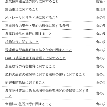
農業協同組合法の施行に関すること
農協・
卸売市場に関すること
市場班
米トレーサビリティ法に関すること
食の安
三重県食の安全・安心の確保に関する条例
食の安
農薬取締法の施行に関すること
食の安
植物防疫に関すること
食の安
環境保全型農業直接支払交付金に関すること
食の安
GAP（農業生産工程管理）に関すること
食の安
農産物等の有害物質に関すること
食の安
肥料の品質の確保等に関する法律の施行に関すること
食の安
病害虫防除所に関すること
食の安
農産物検査法に係る地域登録検査機関の登録等に関する
食の安
こと
食糧法の監視指導に関すること
食の安