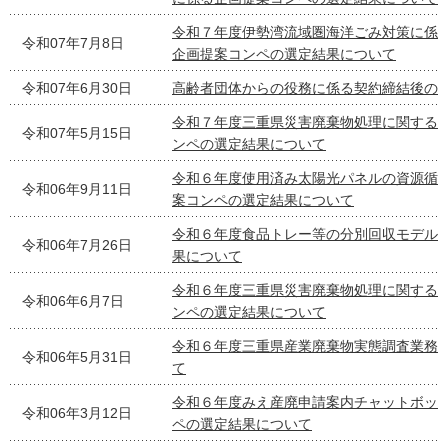
令和７年度伊勢湾流域圏海洋ごみ対策に係
令和07年7月8日
企画提案コンペの選定結果について
令和07年6月30日
高齢者団体からの役務に係る契約締結後の
令和７年度三重県災害廃棄物処理に関する
令和07年5月15日
ンペの選定結果について
令和６年度使用済み太陽光パネルの資源循
令和06年9月11日
案コンペの選定結果について
令和６年度食品トレー等の分別回収モデル
令和06年7月26日
果について
令和６年度三重県災害廃棄物処理に関する
令和06年6月7日
ンペの選定結果について
令和６年度三重県産業廃棄物実態調査業務
令和06年5月31日
て
令和６年度みえ産廃申請案内チャットボッ
令和06年3月12日
ペの選定結果について