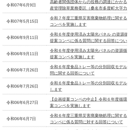
高齢者関係団体からの役務の調達にかかる
令和07年6月9日
産管理除草業務委託（桑名市多度町大字力
令和７年度三重県災害廃棄物処理に関する
令和07年5月15日
コンペを実施します
令和６年度使用済み太陽光パネル の資源循
令和06年9月11日
提案コンペに係る質問に関する回答につい
令和６年度使用済み太陽光パネルの資源循
令和06年9月11日
提案コンペを実施します
令和６年度食品トレー等の分別回収モデル
令和06年7月26日
問に関する回答について
令和６年度食品トレー等の分別回収モデル
令和06年7月26日
します
【企画提案コンペの中止】令和６年度循環関
令和06年6月27日
案コンペを実施します
令和６年度三重県災害廃棄物処理に関する
令和06年6月7日
コンペに係る質問に対する回答について