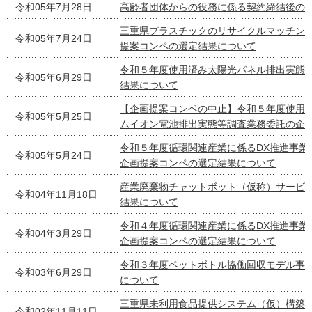
令和05年7月28日
高齢者団体からの役務に係る契約締結後の
三重県プラスチックのリサイクルマッチン
令和05年7月24日
提案コンペの選定結果について
令和５年度使用済み太陽光パネル排出実態
令和05年6月29日
結果について
【企画提案コンペの中止】令和５年度使用
令和05年5月25日
ムイオン電池排出実態等調査業務委託の企
令和５年度循環関連産業に係るDX推進事業
令和05年5月24日
企画提案コンペの選定結果について
産業廃棄物チャットボット（仮称）サービ
令和04年11月18日
結果について
令和４年度循環関連産業に係るDX推進事業
令和04年3月29日
企画提案コンペの選定結果について
令和３年度ペットボトル協働回収モデル事
令和03年6月29日
について
三重県未利用食品提供システム（仮）構築
令和02年11月11日