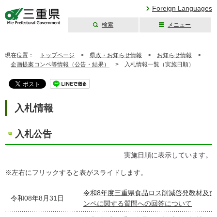
Foreign Languages
検索
メニュー
三重県公式ウェブ
サイト
現在位置：
トップページ
>
県政・お知らせ情報
>
お知らせ情報
>
企画提案コンペ等情報（公告・結果）
>
入札情報一覧（実施日順）
入札情報
入札公告
実施日順に表示しています。
※左右にフリックすると表がスライドします。
令和8年度三重県食品ロス削減啓発教材及
令和08年8月31日
ンペに関する質問への回答について