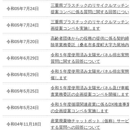
三重県プラスチックのリサイクルマッチン
令和05年7月24日
提案コンペに係る質問に関する回答につい
三重県プラスチックのリサイクルマッチン
令和05年7月24日
画提案コンペを実施します
高齢者団体からの役務の提供に係る契約締
令和05年7月20日
除草業務委託（桑名市多度町大字力尾地内
令和５年度使用済み太陽光パネル排出実態
令和05年6月29日
質問に関する回答について
令和５年度使用済み太陽光パネル排出実態
令和05年6月29日
催します
令和５年度使用済み太陽光パネル及び車載
令和05年5月25日
査業務委託の企画提案コンペを開催します
令和５年度循環関連産業に係るDX推進事業
令和05年5月24日
の企画提案コンペを実施します
産業廃棄物チャットボット（仮称）サービ
令和04年11月18日
する質問への回答について