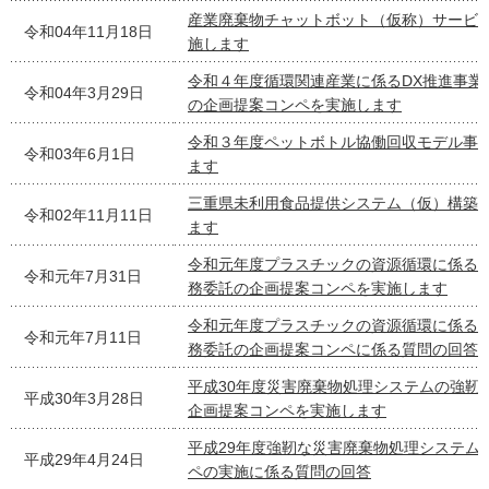
産業廃棄物チャットボット（仮称）サービ
令和04年11月18日
施します
令和４年度循環関連産業に係るDX推進事業
令和04年3月29日
の企画提案コンペを実施します
令和３年度ペットボトル協働回収モデル事
令和03年6月1日
ます
三重県未利用食品提供システム（仮）構築
令和02年11月11日
ます
令和元年度プラスチックの資源循環に係る
令和元年7月31日
務委託の企画提案コンペを実施します
令和元年度プラスチックの資源循環に係る
令和元年7月11日
務委託の企画提案コンペに係る質問の回答
平成30年度災害廃棄物処理システムの強靭
平成30年3月28日
企画提案コンペを実施します
平成29年度強靭な災害廃棄物処理システム
平成29年4月24日
ペの実施に係る質問の回答