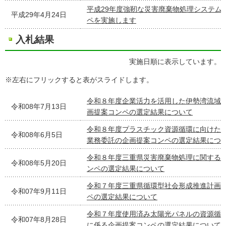
平成29年度強靭な災害廃棄物処理システム
平成29年4月24日
ペを実施します
入札結果
実施日順に表示しています。
※左右にフリックすると表がスライドします。
令和８年度企業活力を活用した伊勢湾流域
令和08年7月13日
画提案コンペの選定結果について
令和８年度プラスチック資源循環に向けた
令和08年6月5日
業務委託の企画提案コンペの選定結果につ
令和８年度三重県災害廃棄物処理に関する
令和08年5月20日
ンペの選定結果について
令和７年度三重県循環型社会形成推進計画
令和07年9月11日
ペの選定結果について
令和７年度使用済み太陽光パネルの資源循
令和07年8月28日
に係る企画提案コンペの選定結果について