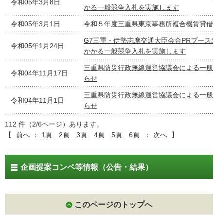
令和05年3月8日
かる一般競争入札を実施します
令和05年3月1日
令和５年度三重県東京事務所複合機賃貸借
G7三重・伊勢志摩交通大臣会合PRブース
令和05年1月24日
かかる一般競争入札を実施します
三重県防災行政無線運営協議会による一般
令和04年11月17日
らせ
三重県防災行政無線運営協議会による一般
令和04年11月1日
らせ
112 件（2/6ページ）あります。
【
前へ
：
1頁
2頁
3頁
4頁
5頁
6頁
：
次へ
】
企画提案コンペ等情報（公告・結果）
このページのトップへ