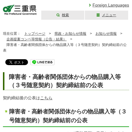
Foreign Languages
検索
メニュー
三重県公式ウェブ
サイト
現在位置：
トップページ
>
県政・お知らせ情報
>
お知らせ情報
>
企画提案コンペ等情報（公告・結果）
>
障害者・高齢者関係団体からの物品購入等（３号随意契約）契約締結前の公
表
障害者・高齢者関係団体からの物品購入等
（３号随意契約）契約締結前の公表
契約締結後の公表は
こちら
障害者・高齢者関係団体からの物品購入等（３
号随意契約）契約締結前の公表