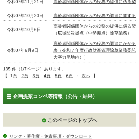
令和07年11月21日
高齢者関係団体からの役務の提供に係る契
令和07年10月20日
高齢者関係団体からの役務の調達に関する
高齢者関係団体からの役務の提供に係る契
令和07年10月6日
（広域防災拠点（中勢拠点）除草業務）
高齢者関係団体からの役務の調達にかかる
令和07年6月9日
表（令和７年度行政財産管理除草業務委託
大字力尾地内））
135 件（1/7ページ）あります。
【
1頁
2頁
3頁
4頁
5頁
6頁
：
次へ
】
企画提案コンペ等情報（公告・結果）
このページのトップへ
リンク・著作権・免責事項・ダウンロード