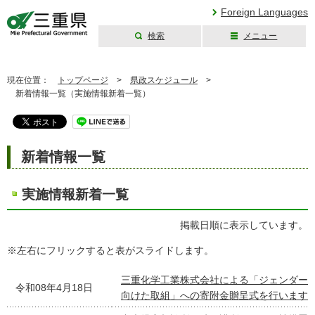
Foreign Languages
検索
メニュー
三重県公式ウェブ
サイト
現在位置：
トップページ
>
県政スケジュール
>
新着情報一覧（実施情報新着一覧）
新着情報一覧
実施情報新着一覧
掲載日順に表示しています。
※左右にフリックすると表がスライドします。
三重化学工業株式会社による「ジェンダー
令和08年4月18日
向けた取組」への寄附金贈呈式を行います