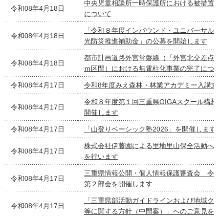
中央児童相談所一時保護所における被措置
令和08年4月18日
について
「令和８年度インバウンド・ユニバーサル
令和08年4月18日
光防災推進補助金」の公募を開始します
都市計画道路外宮常磐線（「外宮北交差点」
令和08年4月18日
ｍ区間）における無電柱化事業の完了につ
令和08年4月17日
令和8年度みえ森林・林業アカデミー入講式
令和８年度第１回三重県GIGAスクール構
令和08年4月17日
開催します
令和08年4月17日
「山登りベーシック塾2026」を開催します
株式会社伊藤園による里地里山保全活動へ
令和08年4月17日
を行います
三重県情報公開・個人情報保護審査会 令
令和08年4月17日
第２部会を開催します
「三重県部活動ガイドラインおよび地域ク
令和08年4月17日
等に関する方針（中間案）」へのご意見を