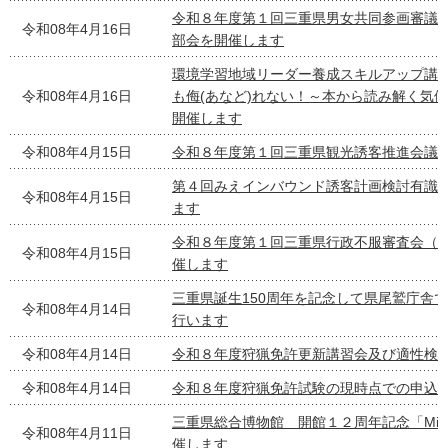
令和８年度第１回三重県男女共同参画審議
令和08年4月16日
部会を開催します
環境学習地域リーダー養成スキルアップ講
令和08年4月16日
も侮(あなど)れない！～本から読み解く気候
開催します
令和08年4月15日
令和８年度第１回三重県観光誘客推進会議
第４回みえインバウンド誘客計画検討有識
令和08年4月15日
ます
令和８年度第１回三重県行政不服審査会（
令和08年4月15日
催します
三重県誕生150周年を記念して県尾鷲庁舎
令和08年4月14日
行います
令和08年4月14日
令和８年度狩猟免許更新講習会及び適性検
令和08年4月14日
令和８年度狩猟免許試験の現時点での申込
三重県総合博物館 開館１２周年記念「Mie
令和08年4月11日
催します