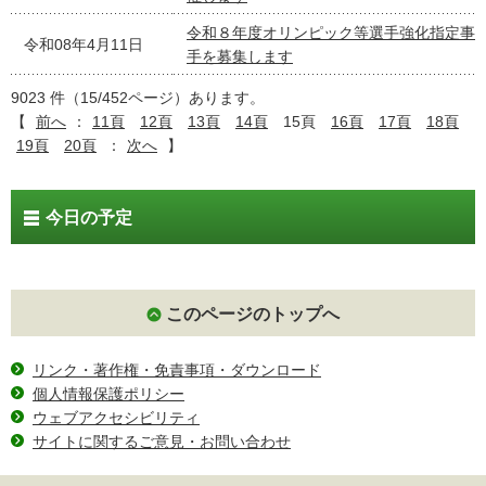
令和８年度オリンピック等選手強化指定事
令和08年4月11日
手を募集します
9023 件（15/452ページ）あります。
【
前へ
：
11頁
12頁
13頁
14頁
15頁
16頁
17頁
18頁
19頁
20頁
：
次へ
】
今日の予定
このページのトップへ
リンク・著作権・免責事項・ダウンロード
個人情報保護ポリシー
ウェブアクセシビリティ
サイトに関するご意見・お問い合わせ