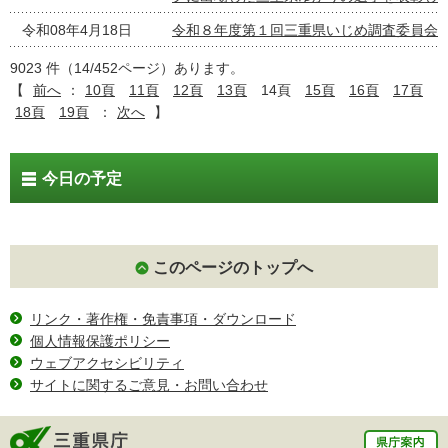
令和08年4月18日
令和８年度第１回三重県いじめ調査委員会
9023 件（14/452ページ）あります。
【
前へ
：
10頁
11頁
12頁
13頁
14頁
15頁
16頁
17頁
18頁
19頁
：
次へ
】
今日の予定
このページのトップへ
リンク・著作権・免責事項・ダウンロード
個人情報保護ポリシー
ウェブアクセシビリティ
サイトに関するご意見・お問い合わせ