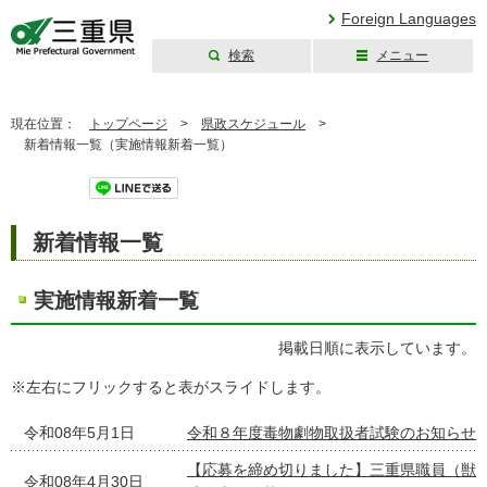
Foreign Languages
検索
メニュー
三重県公式ウェブ
サイト
現在位置：
トップページ
>
県政スケジュール
>
新着情報一覧（実施情報新着一覧）
ツイート
新着情報一覧
実施情報新着一覧
掲載日順に表示しています。
※左右にフリックすると表がスライドします。
令和08年5月1日
令和８年度毒物劇物取扱者試験のお知らせ
【応募を締め切りました】三重県職員（獣
令和08年4月30日