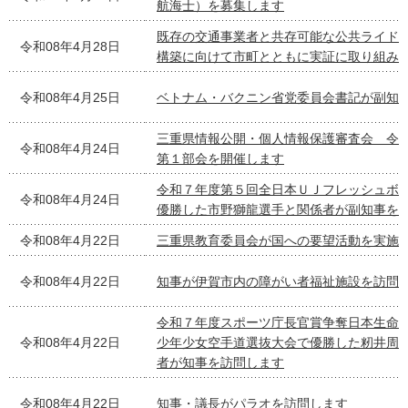
航海士）を募集します
既存の交通事業者と共存可能な公共ライド
令和08年4月28日
構築に向けて市町とともに実証に取り組み
令和08年4月25日
ベトナム・バクニン省党委員会書記が副知
三重県情報公開・個人情報保護審査会 令
令和08年4月24日
第１部会を開催します
令和７年度第５回全日本ＵＪフレッシュボ
令和08年4月24日
優勝した市野獅龍選手と関係者が副知事を
令和08年4月22日
三重県教育委員会が国への要望活動を実施
令和08年4月22日
知事が伊賀市内の障がい者福祉施設を訪問
令和７年度スポーツ庁長官賞争奪日本生命
令和08年4月22日
少年少女空手道選抜大会で優勝した籾井周
者が知事を訪問します
令和08年4月22日
知事・議長がパラオを訪問します