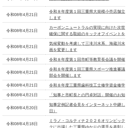
令和８年度第１回三重県大規模小売店舗立
令和08年4月21日
します
カーボンニュートラルの実現に向けた次世
令和08年4月21日
確保に関する取組のキックオフイベントを
気候変動を考慮して三滝川水系、海蔵川水
令和08年4月21日
画を変更します
令和08年4月21日
令和８年度第１回市町等教育長会議を開催
令和８年度第１回三重県スポーツ推進審議
令和08年4月21日
部会を開催します
令和08年4月21日
令和８年度三重県歯科技工士修学資金修学
令和08年4月21日
「知事と市町長との円卓対話」開催のお知
知事定例記者会見をインターネット中継し
令和08年4月20日
日）
ミラノ・コルティナ２０２６オリンピック
令和08年4月18日
クに出場した三重県ゆかりの選手を表彰し