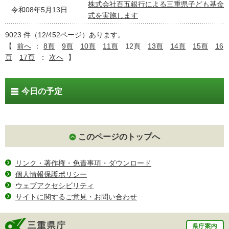
株式会社百五銀行による三重県子ども基金
令和08年5月13日
式を実施します
9023 件（12/452ページ）あります。
【
前へ
：
8頁
9頁
10頁
11頁
12頁
13頁
14頁
15頁
16
頁
17頁
：
次へ
】
今日の予定
このページのトップへ
リンク・著作権・免責事項・ダウンロード
個人情報保護ポリシー
ウェブアクセシビリティ
サイトに関するご意見・お問い合わせ