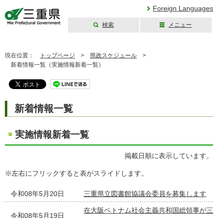
Foreign Languages
検索
メニュー
三重県公式ウェブ
サイト
現在位置：
トップページ
>
県政スケジュール
>
新着情報一覧（実施情報新着一覧）
新着情報一覧
実施情報新着一覧
掲載日順に表示しています。
※左右にフリックすると表がスライドします。
令和08年5月20日
三重県立図書館協議会委員を募集します
在大阪ベトナム社会主義共和国総領事が三
令和08年5月19日