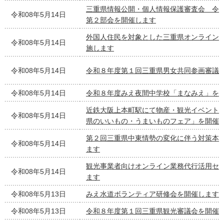
三重県情報公開・個人情報保護審査会 令
令和08年5月14日
第２部会を開催します
外国人住民を対象とした三重県オンライン
令和08年5月14日
施します
令和08年5月14日
令和８年度第１回三重県男女共同参画審議
令和08年5月14日
令和８年度みえ夜間中学校「まなみえ」を
近鉄大阪上本町駅にて物産・観光イベント
令和08年5月14日
県のいいもの・うまいものフェア」を開催
第２回三重県中東情勢の変化に伴う対策本
令和08年5月14日
ます
観光事業者向けオンライン業務代行活用セ
令和08年5月14日
ます
令和08年5月13日
みえ水道ボランティア研修会を開催します
令和08年5月13日
令和８年度第１回三重県観光審議会を開催