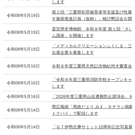
します
第２回「三重県犯罪被害者等支援及び性暴
令和08年5月19日
す施策推進計画（仮称）」検討懇話会を開
斎宮歴史博物館 令和８年度 第１回「さい
令和08年5月19日
ム講座」を開催します
「メディカルクリエーションふくしま」三
令和08年5月19日
出展企業を募集します
令和08年5月16日
令和８年度三重県天然記念物紀州犬審査会
「令和８年度三重県消防学校オープンキャ
令和08年5月16日
します
令和08年5月16日
「2026年度三重県山岳遭難防止講演会」を
県広報紙「県政だより みえ」をチラシ掲載
令和08年5月14日
トクバイ」で配信します
令和08年5月14日
「Ｇ７伊勢志摩サミット10周年記念写真展