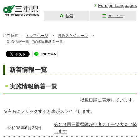
Foreign Languages
検索
メニュー
三重県公式ウェブ
サイト
現在位置：
トップページ
>
県政スケジュール
>
新着情報一覧（実施情報新着一覧）
新着情報一覧
実施情報新着一覧
掲載日順に表示しています。
※左右にフリックすると表がスライドします。
第２９回三重県障がい者スポーツ大会（陸
令和08年6月26日
します