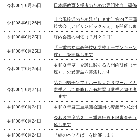
令和08年6月26日
日本語教育支援者のための専門性向上研修
【台風接近のため延期します】第24回三重
令和08年6月26日
技大会（アビリンピックみえ）を開催しま
令和08年6月25日
庁内会議の開催（６月２９日）
「三重県立津高等技術学校オープンキャン
令和08年6月25日
験）」を開催します
令和８年度「介護に関する入門的研修（オ
令和08年6月25日
座）」の受講生を募集します
第２回男子ソフトボールＵ２３ワールドカ
令和08年6月24日
選手として優勝した有村翼冴選手と関係者
します
令和08年6月24日
令和８年度三重県議会議員の資産等の公開
令和８年度第３回三重県行政不服審査会（
令和08年6月24日
催します
令和08年6月24日
「絵の本ひろば」を開催します