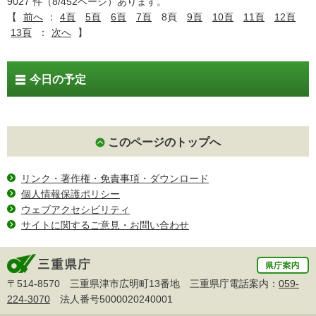
9027 件（8/452ページ）あります。
【
前へ
：
4頁
5頁
6頁
7頁
8頁
9頁
10頁
11頁
12頁
13頁
：
次へ
】
今日の予定
このページのトップへ
リンク・著作権・免責事項・ダウンロード
個人情報保護ポリシー
ウェブアクセシビリティ
サイトに関するご意見・お問い合わせ
〒514-8570 三重県津市広明町13番地 三重県庁電話案内：
059-
224-3070
法人番号5000020240001