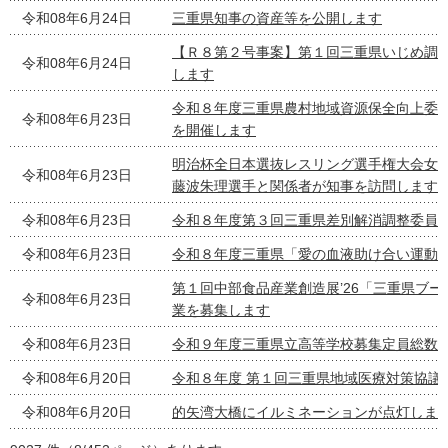
令和08年6月24日
三重県知事の資産等を公開します
【Ｒ８第２号事案】第１回三重県いじめ調
令和08年6月24日
します
令和８年度三重県農村地域資源保全向上委
令和08年6月23日
を開催します
明治杯全日本選抜レスリング選手権大会女子5
令和08年6月23日
藤波朱理選手と関係者が知事を訪問します
令和08年6月23日
令和８年度第３回三重県差別解消調整委員
令和08年6月23日
令和８年度三重県「愛の血液助け合い運動
第１回中部食品産業創造展’26「三重県ブ
令和08年6月23日
業を募集します
令和08年6月23日
令和９年度三重県立高等学校募集定員総数
令和08年6月20日
令和８年度 第１回三重県地域医療対策協議
令和08年6月20日
的矢湾大橋にイルミネーションが点灯しま