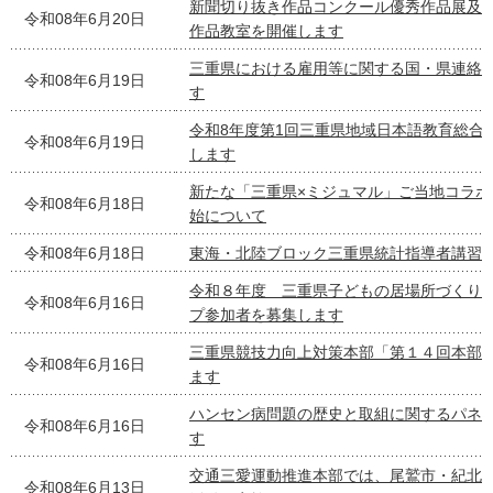
新聞切り抜き作品コンクール優秀作品展及
令和08年6月20日
作品教室を開催します
三重県における雇用等に関する国・県連絡
令和08年6月19日
す
令和8年度第1回三重県地域日本語教育総合
令和08年6月19日
します
新たな「三重県×ミジュマル」ご当地コラボ
令和08年6月18日
始について
令和08年6月18日
東海・北陸ブロック三重県統計指導者講習
令和８年度 三重県子どもの居場所づくり
令和08年6月16日
プ参加者を募集します
三重県競技力向上対策本部「第１４回本部
令和08年6月16日
ます
ハンセン病問題の歴史と取組に関するパネ
令和08年6月16日
す
交通三愛運動推進本部では、尾鷲市・紀北
令和08年6月13日