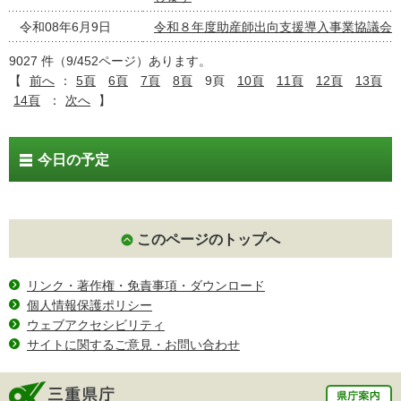
令和08年6月9日
令和８年度助産師出向支援導入事業協議会
9027 件（9/452ページ）あります。
【
前へ
：
5頁
6頁
7頁
8頁
9頁
10頁
11頁
12頁
13頁
14頁
：
次へ
】
今日の予定
このページのトップへ
リンク・著作権・免責事項・ダウンロード
個人情報保護ポリシー
ウェブアクセシビリティ
サイトに関するご意見・お問い合わせ