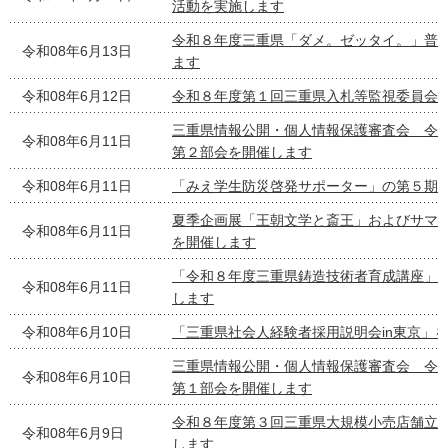
活動を実施します
令和８年度三重県「ダメ。ゼッタイ。」普
令和08年6月13日
ます
令和08年6月12日
令和８年度第１回三重県入札等監視委員会
三重県情報公開・個人情報保護審査会 令
令和08年6月11日
第２部会を開催します
令和08年6月11日
「みえ学生防災啓発サポーター」の第５期
夏季企画展「王朝文学と斎王」およびサマ
令和08年6月11日
を開催します
「令和８年度三重県鋳造技術者育成講座」
令和08年6月11日
します
令和08年6月10日
「三重県社会人経験者採用説明会in東京」
三重県情報公開・個人情報保護審査会 令
令和08年6月10日
第１部会を開催します
令和８年度第３回三重県大規模小売店舗立
令和08年6月9日
します