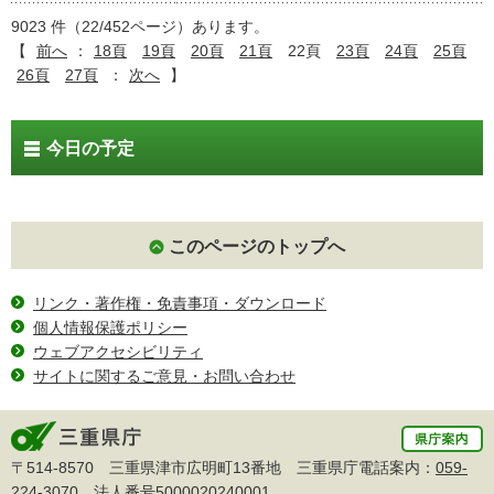
9023 件（22/452ページ）あります。
【
前へ
：
18頁
19頁
20頁
21頁
22頁
23頁
24頁
25頁
26頁
27頁
：
次へ
】
今日の予定
このページのトップへ
リンク・著作権・免責事項・ダウンロード
個人情報保護ポリシー
ウェブアクセシビリティ
サイトに関するご意見・お問い合わせ
〒514-8570 三重県津市広明町13番地 三重県庁電話案内：
059-
224-3070
法人番号5000020240001