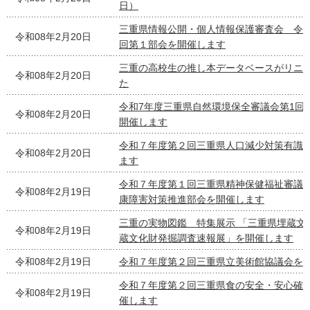
日）
三重県情報公開・個人情報保護審査会 令
令和08年2月20日
回第１部会を開催します
三重の高校生の推し本データベースがリニ
令和08年2月20日
た
令和7年度三重県自然環境保全審議会第1回
令和08年2月20日
開催します
令和７年度第２回三重県人口減少対策有識
令和08年2月20日
ます
令和７年度第１回三重県精神保健福祉審議
令和08年2月19日
康障害対策推進部会を開催します
三重の実物図鑑 特集展示 「三重県埋蔵文
令和08年2月19日
蔵文化財発掘調査速報展」を開催します
令和08年2月19日
令和７年度第２回三重県立美術館協議会を
令和７年度第２回三重県食の安全・安心確
令和08年2月19日
催します