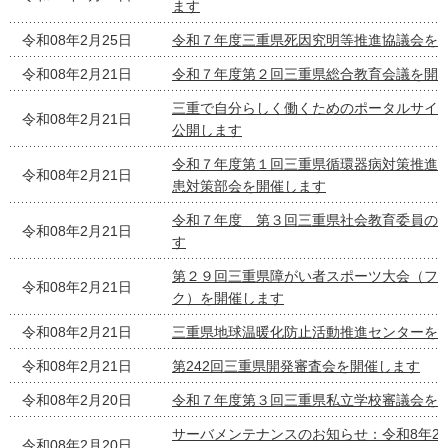
ます
令和08年2月25日
令和７年度三重県死因究明等推進協議会を
令和08年2月21日
令和７年度第２回三重県総合教育会議を開
三重で自分らしく働くためのポータルサイト「
令和08年2月21日
公開します
令和７年度第１回三重県循環器病対策推進
令和08年2月21日
患対策部会を開催します
令和７年度 第３回三重県社会教育委員の
令和08年2月21日
す
第２９回三重県障がい者スポーツ大会（フ
令和08年2月21日
ク）を開催します
令和08年2月21日
三重県地球温暖化防止活動推進センターを
令和08年2月21日
第242回三重県開発審査会を開催します
令和08年2月20日
令和７年度第３回三重県私立学校審議会を
サーバメンテナンスのお知らせ：令和8年2月
令和08年2月20日