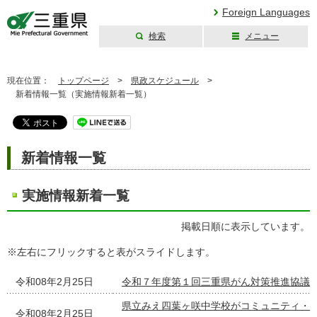
Foreign Languages
検索
メニュー
三重県公式ウェブ
サイト
現在位置：
トップページ
>
県政スケジュール
>
新着情報一覧（実施情報新着一覧）
新着情報一覧
実施情報新着一覧
掲載日順に表示しています。
※左右にフリックすると表がスライドします。
令和08年2月25日
令和７年度第１回三重県がん対策推進協議
県立みえ四葉ヶ咲中学校がコミュニティ・
令和08年2月25日