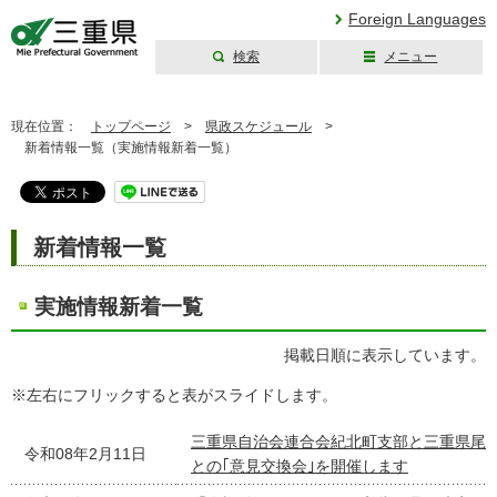
Foreign Languages
検索
メニュー
三重県公式ウェブ
サイト
現在位置：
トップページ
>
県政スケジュール
>
新着情報一覧（実施情報新着一覧）
新着情報一覧
実施情報新着一覧
掲載日順に表示しています。
※左右にフリックすると表がスライドします。
三重県自治会連合会紀北町支部と三重県尾
令和08年2月11日
との｢意見交換会｣を開催します