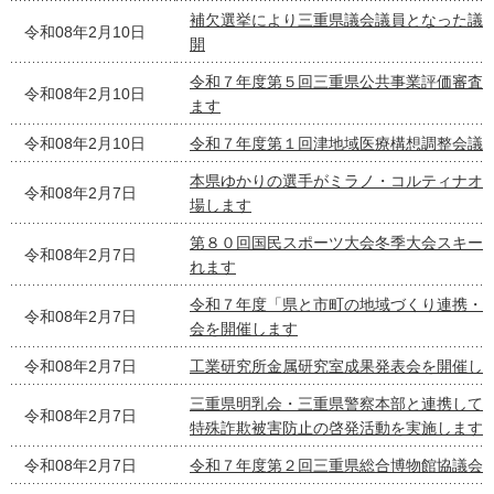
補欠選挙により三重県議会議員となった議
令和08年2月10日
開
令和７年度第５回三重県公共事業評価審査
令和08年2月10日
ます
令和08年2月10日
令和７年度第１回津地域医療構想調整会議
本県ゆかりの選手がミラノ・コルティナオ
令和08年2月7日
場します
第８０回国民スポーツ大会冬季大会スキー
令和08年2月7日
れます
令和７年度「県と市町の地域づくり連携・
令和08年2月7日
会を開催します
令和08年2月7日
工業研究所金属研究室成果発表会を開催し
三重県明乳会・三重県警察本部と連携して
令和08年2月7日
特殊詐欺被害防止の啓発活動を実施します
令和08年2月7日
令和７年度第２回三重県総合博物館協議会