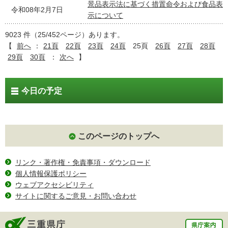
景品表示法に基づく措置命令および食品表
令和08年2月7日
示について
9023 件（25/452ページ）あります。
【
前へ
：
21頁
22頁
23頁
24頁
25頁
26頁
27頁
28頁
29頁
30頁
：
次へ
】
今日の予定
このページのトップへ
リンク・著作権・免責事項・ダウンロード
個人情報保護ポリシー
ウェブアクセシビリティ
サイトに関するご意見・お問い合わせ