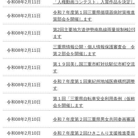
令和08年2月11日
「人権動画コンテスト」入賞作品を決定し
令和７年度第１回三重県循環器病対策推進
令和08年2月11日
策部会を開催します
第2回主要地方道伊勢南島線雨量規制検討委
令和08年2月11日
ます
三重県情報公開・個人情報保護審査会 令和
令和08年2月11日
第２部会を開催します
第１９回美し国三重市町対抗駅伝市町交流
令和08年2月11日
す
令和７年度第１回東紀州地域医療構想調整
令和08年2月11日
す
第１回「三重県自転車安全利用条例（仮称
令和08年2月10日
会を開催します
令和08年2月10日
令和７年度第２回三重県男女共同参画審議
令和08年2月10日
令和７年度第２回ひきこもり支援推進委員