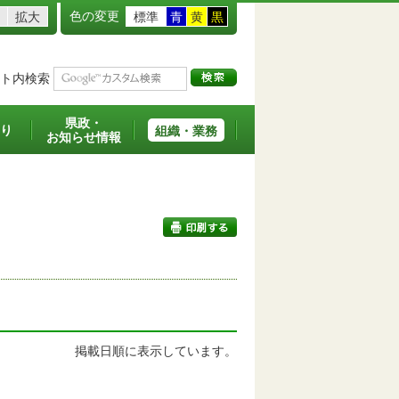
色の変更
拡大
標準
青
黄
黒
ト内検索
県政・
り
組織・業務
お知らせ情報
印刷する
掲載日順に表示しています。