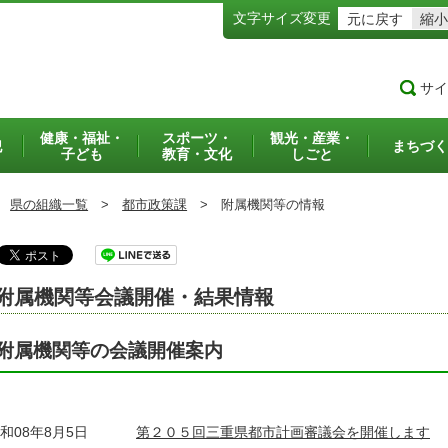
文字サイズ変更
元に戻す
縮小
サイ
健康・福祉・
スポーツ・
観光・産業・
犯
まちづく
子ども
教育・文化
しごと
県の組織一覧
>
都市政策課
>
附属機関等の情報
附属機関等会議開催・結果情報
附属機関等の会議開催案内
和08年8月5日
第２０５回三重県都市計画審議会を開催します