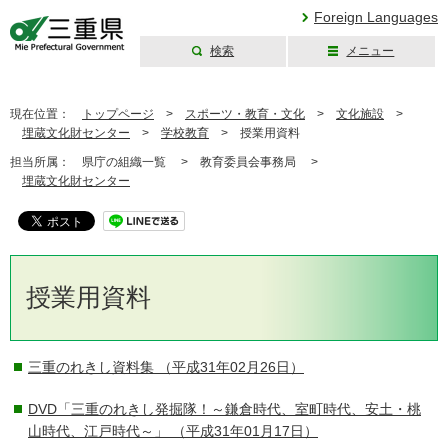
Foreign Languages
検索
メニュー
三重県公式ウェブ
サイト
現在位置：
トップページ
>
スポーツ・教育・文化
>
文化施設
>
埋蔵文化財センター
>
学校教育
>
授業用資料
担当所属：
県庁の組織一覧 >
教育委員会事務局 >
埋蔵文化財センター
授業用資料
三重のれきし資料集
（平成31年02月26日）
DVD「三重のれきし発掘隊！～鎌倉時代、室町時代、安土・桃
山時代、江戸時代～」
（平成31年01月17日）