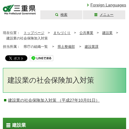
Foreign Languages
検索
メニュー
三重県公式ウェブ
サイト
現在位置：
トップページ
>
まちづくり
>
公共事業
>
建設業
>
建設業の社会保険加入対策
担当所属：
県庁の組織一覧 >
県土整備部
>
建設業課
建設業の社会保険加入対策
建設業の社会保険加入対策
（平成27年10月01日）
建設業