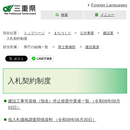
Foreign Languages
検索
メニュー
三重県公式ウェブ
サイト
現在位置：
トップページ
>
まちづくり
>
公共事業
>
建設業
>
入札契約制度
担当所属：
県庁の組織一覧 >
県土整備部
>
建設業課
入札契約制度
建設工事等資格（指名）停止措置中業者一覧
（令和08年08月
03日）
低入札価格調査関係資料
（令和08年06月30日）