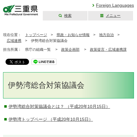
Foreign Languages
検索
メニュー
三重県公式ウェブ
サイト
現在位置：
トップページ
>
県政・お知らせ情報
>
地方自治
>
広域連携
>
伊勢湾総合対策協議会
担当所属：
県庁の組織一覧 >
政策企画部
>
政策提言・広域連携課
伊勢湾総合対策協議会
伊勢湾総合対策協議会とは？
（平成20年10月15日）
伊勢湾トップページ
（平成20年10月15日）