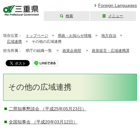
Foreign Languages
検索
メニュー
三重県公式ウェブ
サイト
現在位置：
トップページ
>
県政・お知らせ情報
>
地方自治
>
広域連携
>
その他の広域連携
担当所属：
県庁の組織一覧 >
政策企画部
>
政策提言・広域連携課
その他の広域連携
二県知事懇談会
（平成25年05月23日）
全国知事会
（平成20年03月12日）