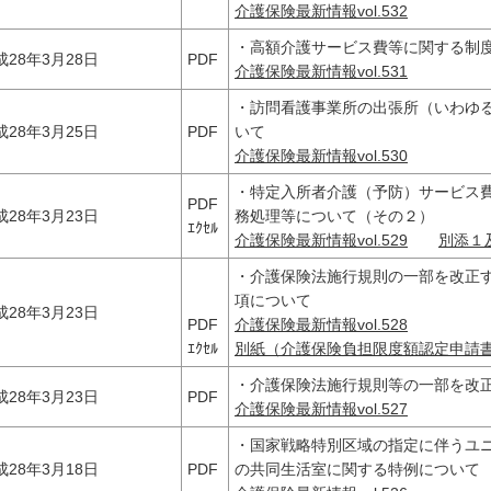
介護保険最新情報vol.532
・高額介護サービス費等に関する制
成28年3月28日
PDF
介護保険最新情報vol.531
・訪問看護事業所の出張所（いわゆ
成28年3月25日
PDF
いて
介護保険最新情報vol.530
・特定入所者介護（予防）サービス
PDF
成28年3月23日
務処理等について（その２）
ｴｸｾﾙ
介護保険最新情報vol.529
別添１
・介護保険法施行規則の一部を改正
項について
成28年3月23日
PDF
介護保険最新情報vol.528
ｴｸｾﾙ
別紙（介護保険負担限度額認定申請
・介護保険法施行規則等の一部を改
成28年3月23日
PDF
介護保険最新情報vol.527
・国家戦略特別区域の指定に伴うユ
成28年3月18日
PDF
の共同生活室に関する特例について