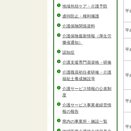
地域包括ケア・介護予防
平
虐待防止・権利擁護
介護保険関係資料
平
介護保険最新情報（厚生労
働省通知）
平
認知症
介護支援専門員資格・研修
介護職員初任者研修・介護
平
福祉士養成施設等
介護サービス情報の公表制
度
平
介護サービス事業者経営情
報の報告
県内の事業所・施設一覧
平