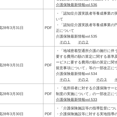
介護保険最新情報vol.536
・「認知症介護実践者等養成事業の
いて
・「認知症介護実践者等養成事業の
成28年3月31日
PDF
正について
介護保険最新情報vol.535
その１
その２
・「地域密着型通所介護の施行に伴
要する費用の額の算定に関する基準
ービスに要する費用の額の算定に関
成28年3月31日
PDF
留意事項について」等の一部改正に
介護保険最新情報vol.534
その１
その２
その３
・「低所得者に対する介護保険サー
成28年3月30日
PDF
制度の実施について」の一部改正に
介護保険最新情報vol.533
・「介護保険施設等の指導監督につ
成28年3月30日
PDF
・介護保険施設等に対する実地指導