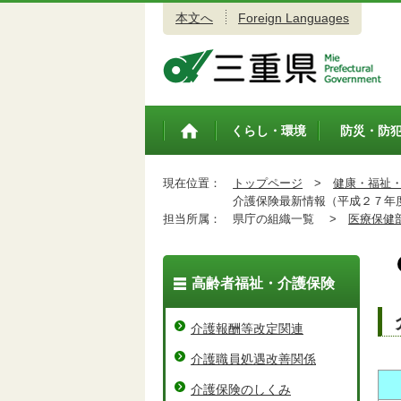
本文へ
Foreign Languages
三重県公式ウェブサイト
くらし・環境
防災・防
トップペ
ージ
現在位置：
トップページ
>
健康・福祉
介護保険最新情報（平成２７年
担当所属：
県庁の組織一覧 >
医療保健
高齢者福祉・介護保険
介護報酬等改定関連
介護職員処遇改善関係
介護保険のしくみ