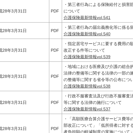
・第三者行為による保険給付と損害
成28年3月31日
PDF
について
介護保険最新情報vol.541
・第三者行為の届出義務化等に係る
成28年3月31日
PDF
介護保険最新情報vol.540
・指定居宅サービスに要する費用の
成28年3月31日
PDF
改正する件等について
介護保険最新情報vol.539
・地域における医療及び介護の総合
法律の整備等に関する法律の一部の
成28年3月31日
PDF
の整備等に関する省令等の公布につ
介護保険最新情報vol.538
・行政不服審査法及び行政不服審査
成28年3月31日
PDF
等に関する法律の施行について
介護保険最新情報vol.537
・「高額医療合算介護サービス費等
部改正について」「低所得者に対す
成28年3月31日
PDF
者負担額の軽減制度の実施について