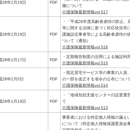
成28年2月19日
PDF
施について
介護保険最新情報vol.517
・「平成26年度高齢者虐待の防止、
等に関する法律に基づく対応状況等
成28年2月19日
PDF
護施設従事者等による高齢者虐待の
ついて（通知）
介護保険最新情報vol.516
・定期報告制度の活用による施設利
成28年2月17日
PDF
介護保険最新情報vol.515
・指定居宅サービス等の事業の人員
成28年2月5日
PDF
の一部を改正する省令の公布につい
介護保険最新情報vol.514
・「地域包括支援センターの設置運
成28年1月19日
PDF
て
介護保険最新情報vol.513
事業者における特定個人情報の漏え
について（特定個人情報保護委員会