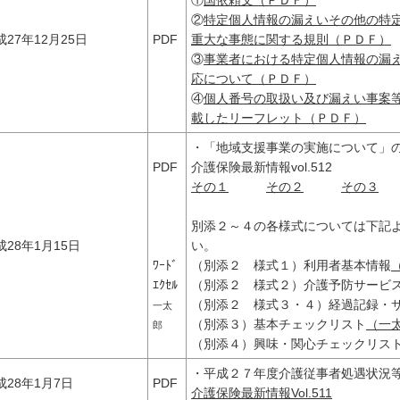
①
国依頼文（ＰＤＦ）
②
特定個人情報の漏えいその他の特
成27年12月25日
PDF
重大な事態に関する規則（ＰＤＦ）
③
事業者における特定個人情報の漏
応について（ＰＤＦ）
④
個人番号の取扱い及び漏えい事案
載したリーフレット（ＰＤＦ）
・「地域支援事業の実施について」
PDF
介護保険最新情報vol.512
その１
その２
その３
別添２～４の各様式については下記
成28年1月15日
い。
ﾜｰﾄﾞ
（別添２ 様式１）利用者基本情報
ｴｸｾﾙ
（別添２ 様式２）介護予防サービ
（別添２ 様式３・４）経過記録・
一太
（別添３）基本チェックリスト
（一
郎
（別添４）興味・関心チェックリス
・平成２７年度介護従事者処遇状況
成28年1月7日
PDF
介護保険最新情報Vol.511