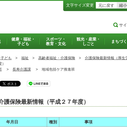
文字サイズ変更
元に戻す
縮小
サイ
健康・福祉・
スポーツ・
観光・産業・
犯
まちづく
子ども
教育・文化
しごと
・子ども
>
福祉
>
高齢者福祉・介護保険
>
介護保険最新情報（厚生
度）
部
>
長寿介護課
>
地域包括ケア推進班
介護保険最新情報（平成２７年度）
年月日
種別
事