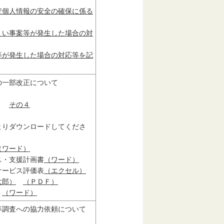
定個人情報の安全の確保に係る
えい事案等が発生した場合の対
等が発生した場合の対応等を記
の一部改正について
その４
よりダウンロードしてくださ
（ワード）
ス・支援計画書
（ワード）
サービス評価表
（エクセル）
太郎）
（ＰＤＦ）
ト
（ワード）
等調査への協力依頼について