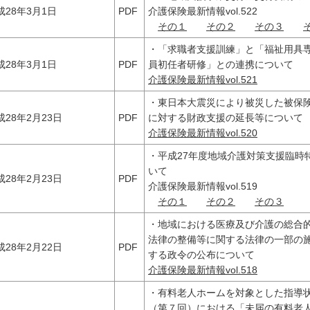
成28年3月1日
PDF
介護保険最新情報vol.522
その１
その２
その３
・「求職者支援訓練」と「福祉用具
成28年3月1日
PDF
員初任者研修」との連携について
介護保険最新情報vol.521
・東日本大震災により被災した被保
成28年2月23日
PDF
に対する財政支援の延長等について
介護保険最新情報vol.520
・平成27年度地域介護対策支援臨時
いて
成28年2月23日
PDF
介護保険最新情報vol.519
その１
その２
その３
・地域における医療及び介護の総合
法律の整備等に関する法律の一部の
成28年2月22日
PDF
する政令の公布について
介護保険最新情報vol.518
・有料老人ホームを対象とした指導
（第７回）における「未届の有料老