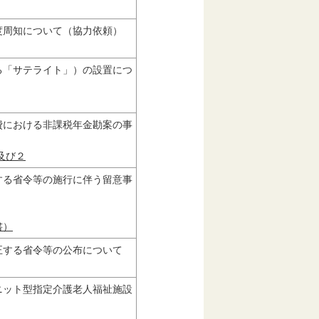
度周知について（協力依頼）
る「サテライト」）の設置につ
費における非課税年金勘案の事
及び２
する省令等の施行に伴う留意事
書）
正する省令等の公布について
ニット型指定介護老人福祉施設