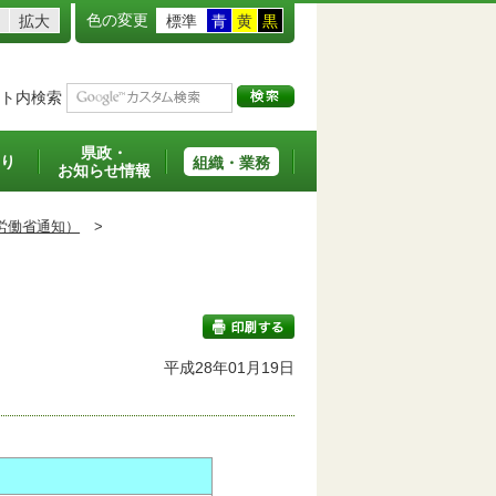
色の変更
拡大
標準
青
黄
黒
ト内検索
県政・
り
組織・業務
お知らせ情報
労働省通知）
>
平成28年01月19日
印刷する
項