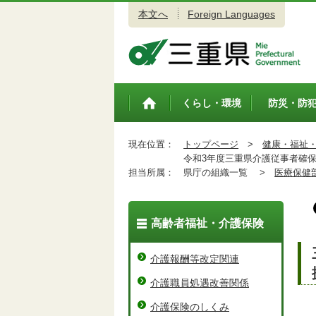
本文へ
Foreign Languages
三重県公式ウェブサイト
くらし・環境
防災・防
トップペ
ージ
現在位置：
トップページ
>
健康・福祉
令和3年度三重県介護従事者確保
担当所属：
県庁の組織一覧 >
医療保健
高齢者福祉・介護保険
介護報酬等改定関連
介護職員処遇改善関係
介護保険のしくみ