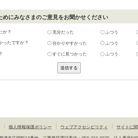
ためにみなさまのご意見をお聞かせください
たか？
充分だった
ふつう
かったですか？
分かりやすかった
ふつう
？
すぐに見つかった
ふつう
個人情報保護ポリシー
ウェブアクセシビリティ
サイトに関
 三重県津市広明町13番地 三重県庁電話案内：
059-224-3070
法人番号50000