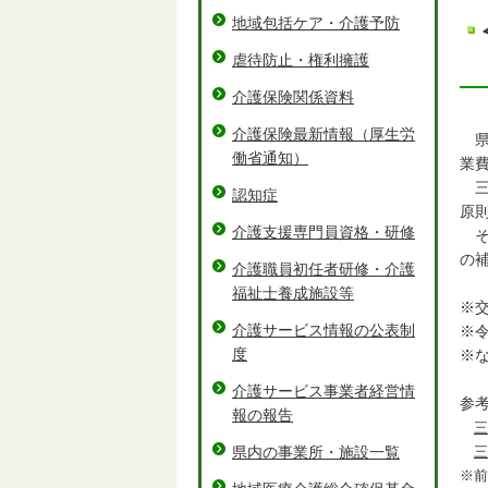
地域包括ケア・介護予防
虐待防止・権利擁護
介護保険関係資料
介護保険最新情報（厚生労
県
働省通知）
業
三
認知症
原
介護支援専門員資格・研修
そ
の
介護職員初任者研修・介護
福祉士養成施設等
※
介護サービス情報の公表制
※
度
※
介護サービス事業者経営情
参
報の報告
三
県内の事業所・施設一覧
三
※前