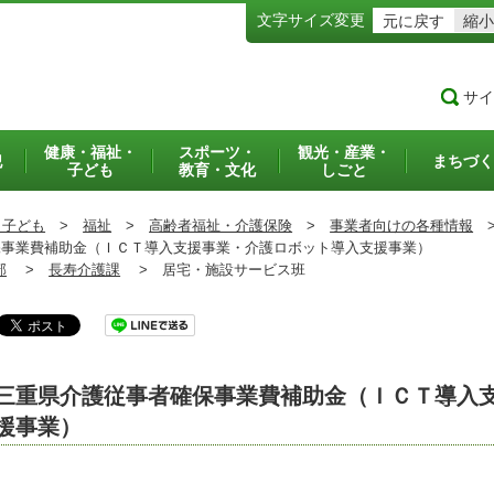
文字サイズ変更
元に戻す
縮小
サイ
健康・福祉・
スポーツ・
観光・産業・
犯
まちづく
子ども
教育・文化
しごと
・子ども
>
福祉
>
高齢者福祉・介護保険
>
事業者向けの各種情報
事業費補助金（ＩＣＴ導入支援事業・介護ロボット導入支援事業）
部
>
長寿介護課
>
居宅・施設サービス班
三重県介護従事者確保事業費補助金（ＩＣＴ導入
援事業）