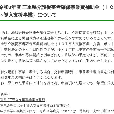
令和3年度 三重県介護従事者確保事業費補助金（Ｉ
ト導入支援事業）について
では、地域医療介護総合確保基金を活用し、介護従事者を確保すること
費補助金による労働環境や処遇改善等の事業をすすめているところです
重県介護従事者確保事業費補助金（ＩＣＴ導入支援事業・介護ロボット
則、交付決定のあった日以降ですが、令和３年度は事業の事前着手を認
のため、事業の募集開始は例年どおり７月以降の予定ですが、事前に（
補助対象となる物品等の購入をしていただけますので、案内いたします
交付決定前に事業に着手する場合、交付申請時に、事前着手理由書を添
令和３年度の補助率は４／５になります。
なお、限られた予算内で補助を行う為、申請頂いた場合でもご希望に添
考資料：
重県ICT導入支援事業実施要領
重県介護ロボット導入支援事業補助金実施要領
年度事業の実施要領です。令和３年度分については、募集時に改めて通知い