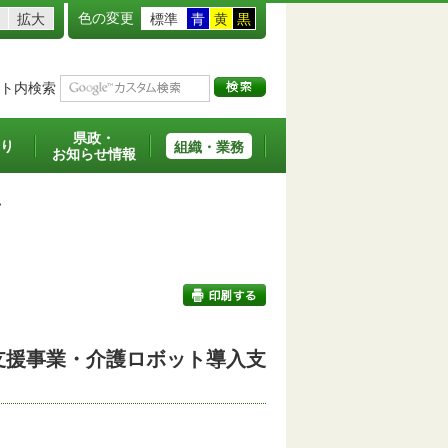
色の変更
拡大
標準
青
黄
黒
ト内検索
県政・
り
組織・業務
お知らせ情報
>
支援事業・介護ロボット導入支
印刷する