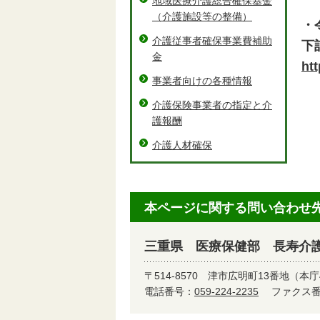
地域医療介護総合確保基金
（介護施設等の整備）
・
介護従事者確保事業費補助
下
金
ht
事業者向けの各種情報
介護保険事業者の指定と介
護報酬
介護人材確保
本ページに関する問い合わせ
三重県 医療保健部 長寿介
〒514-8570
津市広明町13番地（本庁
電話番号：
059-224-2235
ファクス番号