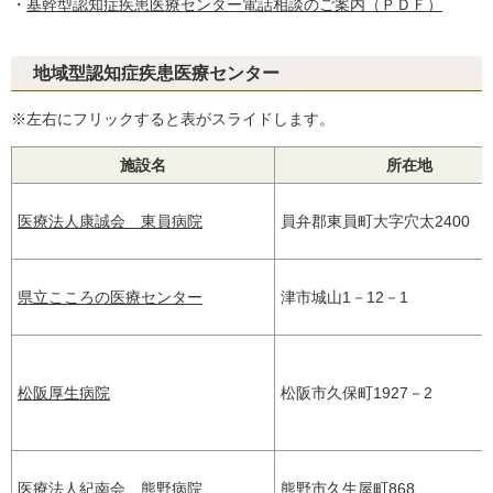
・
基幹型認知症疾患医療センター電話相談のご案内（ＰＤＦ）
地域型認知症疾患医療センター
※左右にフリックすると表がスライドします。
施設名
所在地
医療法人康誠会 東員病院
員弁郡東員町大字穴太2400
県立こころの医療センター
津市城山1－12－1
松阪厚生病院
松阪市久保町1927－2
医療法人紀南会 熊野病院
熊野市久生屋町868