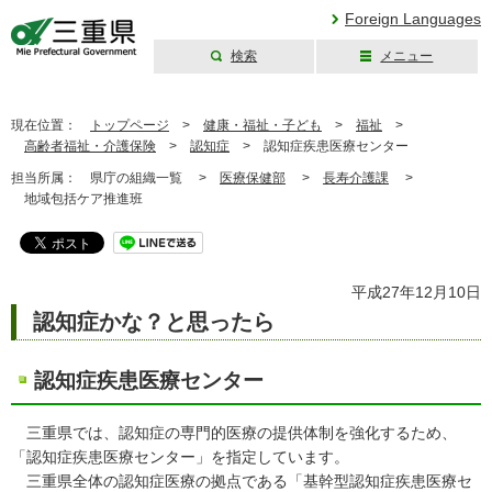
Foreign Languages
検索
メニュー
三重県公式ウェブ
サイト
現在位置：
トップページ
>
健康・福祉・子ども
>
福祉
>
高齢者福祉・介護保険
>
認知症
>
認知症疾患医療センター
担当所属：
県庁の組織一覧 >
医療保健部
>
長寿介護課
>
地域包括ケア推進班
平成27年12月10日
認知症かな？と思ったら
認知症疾患医療センター
三重県では、認知症の専門的医療の提供体制を強化するため、
「認知症疾患医療センター」を指定しています。
三重県全体の認知症医療の拠点である「基幹型認知症疾患医療セ