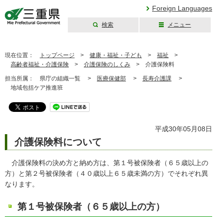
Foreign Languages
検索
メニュー
三重県公式ウェブ
サイト
現在位置：
トップページ
>
健康・福祉・子ども
>
福祉
>
高齢者福祉・介護保険
>
介護保険のしくみ
>
介護保険料
担当所属：
県庁の組織一覧 >
医療保健部
>
長寿介護課
>
地域包括ケア推進班
平成30年05月08日
介護保険料について
介護保険料の決め方と納め方は、第１号被保険者（６５歳以上の
方）と第２号被保険者（４０歳以上６５歳未満の方）でそれぞれ異
なります。
第１号被保険者（６５歳以上の方）