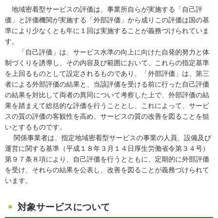
地域密着型サービスの評価は、事業所自らが実施する「自己評
価」と評価機関が実施する「外部評価」から成りこの評価は国の基
準により少なくとも年に１回は実施することが義務づけられていま
す。
「自己評価」は、サービス水準の向上に向けた自発的努力と体
制づくりを誘導し、その内容及び範囲において、これらの指定基準
を上回るものとして設定されるものであり、「外部評価」は、第三
者による外部評価の結果と、当該評価を受ける前に行った自己評価
の結果を対比して両者の異同について考察した上で、外部評価の結
果を踏まえて総括的な評価を行うこととし、これによって、サービ
スの質の評価の客観性を高め、サービスの質の改善を図ることを狙
いとするものです。
関係事業者は、指定地域密着型サービスの事業の人員、設備及び
運営に関する基準（平成１８年３月１４日厚生労働省令第３４号）
第９７条８項により、自己評価を行うとともに、定期的に外部評価
を受け、それらの結果を公表し、改善を図ることが義務づけられて
います。
対象サービスについて