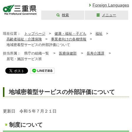
Foreign Languages
検索
メニュー
三重県公式ウェブ
サイト
現在位置：
トップページ
>
健康・福祉・子ども
>
福祉
>
高齢者福祉・介護保険
>
事業者向けの各種情報
>
地域密着型サービスの外部評価について
担当所属：
県庁の組織一覧 >
医療保健部
>
長寿介護課
>
居宅・施設サービス班
地域密着型サービスの外部評価について
更新日 令和５年７月２１日
制度について