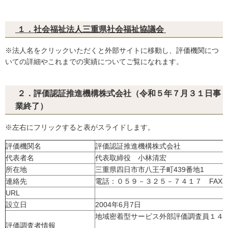
１．社会福祉法人三重県社会福祉協議会
※法人名をクリックいただくと外部サイトに移動し、評価機関につ
いての詳細やこれまでの実績についてご覧になれます。
２．評価認証推進機構株式会社（令和５年７月３１日事
業終了）
※左右にフリックすると表がスライドします。
評価機関名
評価認証推進機構株式会社
代表者名
代表取締役 小林清宏
所在地
三重県四日市市八王子町439番地1
連絡先
電話：０５９－３２５－７４１７ FAX
URL
設立日
2004年6月7日
地域密着型サービス外部評価調査員１４
評価調査者情報