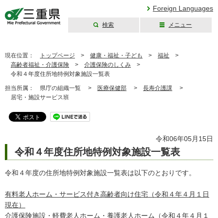
Foreign Languages
検索
メニュー
三重県公式ウェブ
サイト
現在位置：
トップページ
>
健康・福祉・子ども
>
福祉
>
高齢者福祉・介護保険
>
介護保険のしくみ
>
令和４年度住所地特例対象施設一覧表
担当所属：
県庁の組織一覧 >
医療保健部
>
長寿介護課
>
居宅・施設サービス班
令和06年05月15日
令和４年度住所地特例対象施設一覧表
令和４年度の住所地特例対象施設一覧表は以下のとおりです。
有料老人ホーム・サービス付き高齢者向け住宅（令和４年４月１日
現在）
介護保険施設・軽費老人ホーム・養護老人ホーム（令和４年４月１