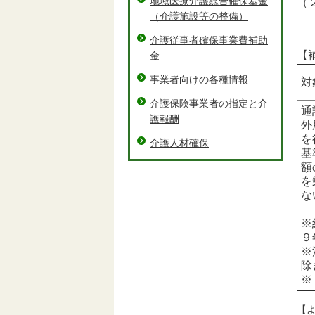
地域医療介護総合確保基金
（
（介護施設等の整備）
（
※
介護従事者確保事業費補助
【
金
事業者向けの各種情報
対
介護保険事業者の指定と介
通
護報酬
外
を
介護人材確保
基
額
を
な
※
９
※
除
※
【