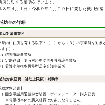
業所に対する補助を行います。
和８年４月１日～令和９年１月２９日に要した費用が補
補助金の詳細
補助対象事業所
重県内に住所を有する以下の（１）から（３）の事業所を対象
します）。
１）訪問看護事業所
２）定期巡回・随時対応型訪問介護看護事業所
３）看護小規模多機能型居宅介護事業所
補助対象経費・補助上限額・補助率
補助対象経費】
１）固定電話用通話録音装置・ボイスレコーダー購入経費
電話機本体の購入経費は対象になりません。