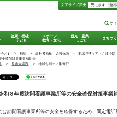
文字サイズ変更
元に戻す
縮小
サイ
健康・福祉・
スポーツ・
観光・産業・
犯
まちづく
子ども
教育・文化
しごと
・子ども
>
福祉
>
高齢者福祉・介護保険
>
地域包括ケア・介護予防
安全確保対策事業補助金
部
>
長寿介護課
>
地域包括ケア推進班
令和８年度訪問看護事業所等の安全確保対策事業
では訪問看護事業所等の安全を確保するため、固定電話