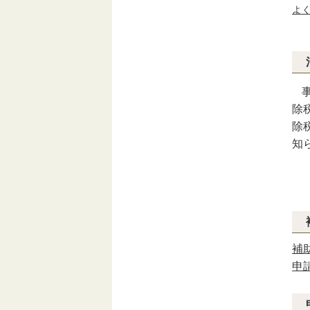
よ
除
除
知
補
申