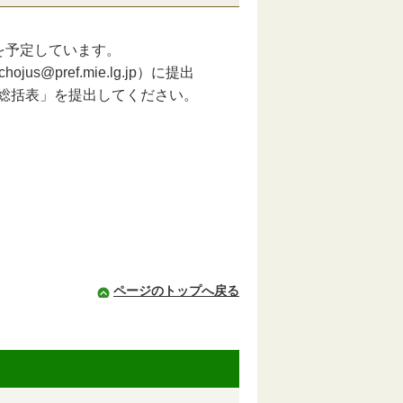
予定しています。
chojus@pref.mie.lg.jp）に
提出
）総括表」を提出してください。
ページのトップへ戻る