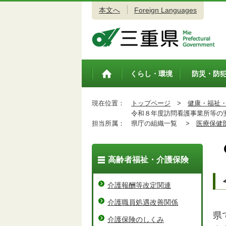
本文へ
Foreign Languages
三重県公式ウェブサイト
くらし・環境
防災・防
トップペ
ージ
現在位置：
トップページ
>
健康・福祉
令和８年度訪問看護事業所等の
担当所属：
県庁の組織一覧 >
医療保健
高齢者福祉・介護保険
介護報酬等改定関連
介護職員処遇改善関係
県
介護保険のしくみ