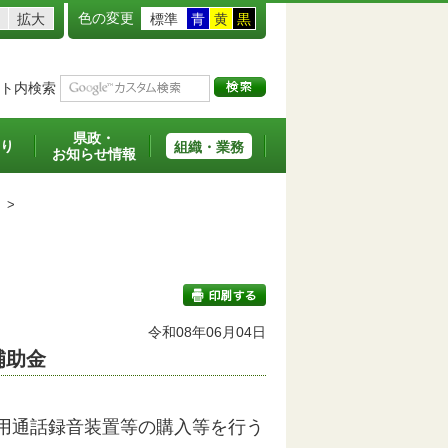
色の変更
拡大
標準
青
黄
黒
ト内検索
県政・
り
組織・業務
お知らせ情報
>
令和08年06月04日
補助金
印刷する
用通話録音装置等の購入等を行う