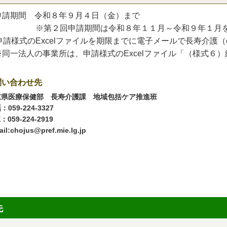
申請期間 令和８年９月４日（金）まで
第２回申請期間は令和８年１１月～令和９年１月を
請様式のExcelファイル
を期限までに電子メールで長寿介護（
※同一法人の事業所は、申請様式のExcelファイル「（様式６
問い合わせ先
重県医療保健部 長寿介護課 地域包括ケア推進班
：059-224-3327
：059-224-2919
ail:chojus@pref.mie.lg.jp
先