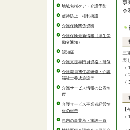
事
地域包括ケア・介護予防
令
虐待防止・権利擁護
介護保険関係資料
介護保険最新情報（厚生労
働省通知）
認知症
三
表
介護支援専門員資格・研修
（
介護職員初任者研修・介護
（
福祉士養成施設等
（
介護サービス情報の公表制
度
介護サービス事業者経営情
【
報の報告
（
県内の事業所・施設一覧
※