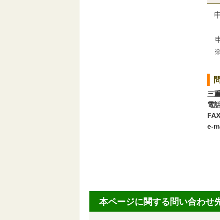
※
申
三
電話
FAX
e-m
本ページに関する問い合わせ