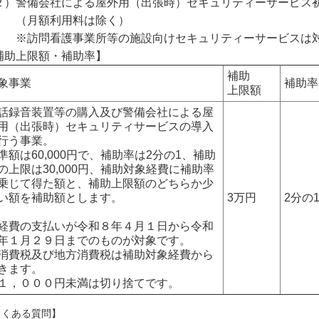
２）警備会社による屋外用（出張時）セキュリティーサービス
月額利用料は除く）
訪問看護事業所等の施設向けセキュリティーサービスは対
補助上限額・補助率】
補助
象事業
補助率
上限額
話録音装置等の購入及び警備会社による屋
用（出張時）セキュリティサービスの導入
行う事業。
準額は60,000円で、補助率は2分の1、補助
の上限は30,000円、補助対象経費に補助率
乗じて得た額と、補助上限額のどちらか少
い額を補助額とします。
3万円
2分の
経費の支払いが令和８年４月１日から令和
年１月２９日までのものが対象です。
消費税及び地方消費税は補助対象経費から
きます。
１，０００円未満は切り捨てです。
よくある質問】