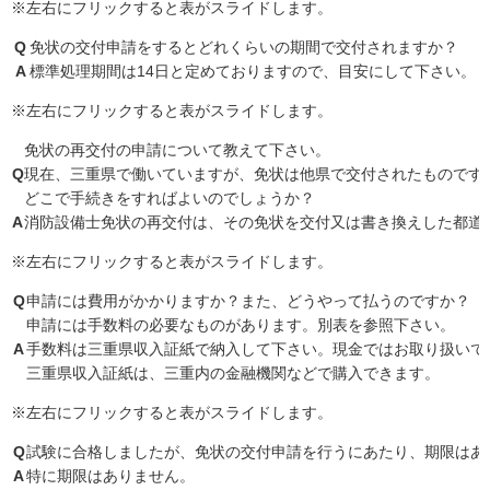
※左右にフリックすると表がスライドします。
Q
免状の交付申請をするとどれくらいの期間で交付されますか？
A
標準処理期間は14日と定めておりますので、目安にして下さい。
※左右にフリックすると表がスライドします。
免状の再交付の申請について教えて下さい。
Q
現在、三重県で働いていますが、免状は他県で交付されたものです
どこで手続きをすればよいのでしょうか？
A
消防設備士免状の再交付は、その免状を交付又は書き換えした都道
※左右にフリックすると表がスライドします。
Q
申請には費用がかかりますか？また、どうやって払うのですか？
申請には手数料の必要なものがあります。別表を参照下さい。
A
手数料は三重県収入証紙で納入して下さい。現金ではお取り扱いで
三重県収入証紙は、三重内の金融機関などで購入できます。
※左右にフリックすると表がスライドします。
Q
試験に合格しましたが、免状の交付申請を行うにあたり、期限はあ
A
特に期限はありません。