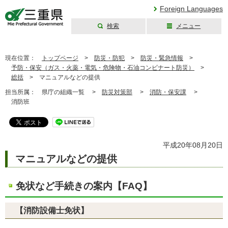
Foreign Languages
検索
メニュー
三重県公式ウェブ
サイト
現在位置：
トップページ
>
防災・防犯
>
防災・緊急情報
>
予防・保安（ガス・火薬・電気・危険物・石油コンビナート防災）
>
総括
>
マニュアルなどの提供
担当所属：
県庁の組織一覧 >
防災対策部
>
消防・保安課
>
消防班
平成20年08月20日
マニュアルなどの提供
免状など手続きの案内【FAQ】
【消防設備士免状】