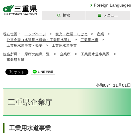
Foreign Languages
検索
メニュー
三重県公式ウェブ
サイト
現在位置：
トップページ
>
観光・産業・しごと
>
産業
>
公営企業（水道用水供給・工業用水道）
>
工業用水道
>
工業用水道事業・概要
>
工業用水道事業
担当所属：
県庁の組織一覧 >
企業庁
>
工業用水道事業課
>
事業経営班
令和07年11月01日
三重県企業庁
工業用水道事業