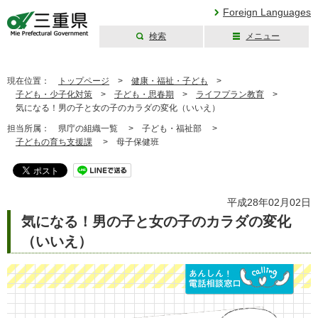
Foreign Languages
検索
メニュー
三重県公式ウェブ
サイト
現在位置：
トップページ
>
健康・福祉・子ども
>
子ども・少子化対策
>
子ども・思春期
>
ライフプラン教育
>
気になる！男の子と女の子のカラダの変化（いいえ）
担当所属：
県庁の組織一覧 >
子ども・福祉部 >
子どもの育ち支援課
>
母子保健班
平成28年02月02日
気になる！男の子と女の子のカラダの変化
（いいえ）