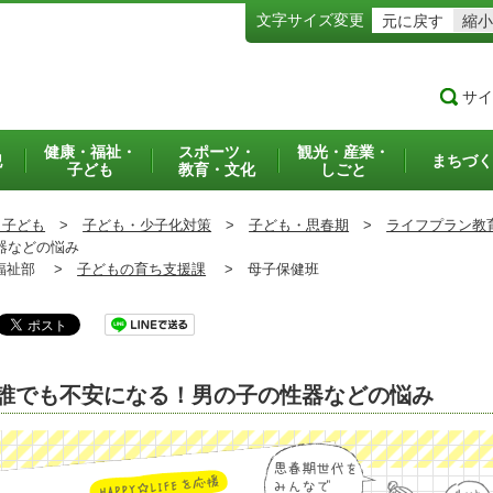
文字サイズ変更
元に戻す
縮小
サイ
健康・福祉・
スポーツ・
観光・産業・
犯
まちづく
子ども
教育・文化
しごと
・子ども
>
子ども・少子化対策
>
子ども・思春期
>
ライフプラン教
器などの悩み
祉部 >
子どもの育ち支援課
>
母子保健班
誰でも不安になる！男の子の性器などの悩み