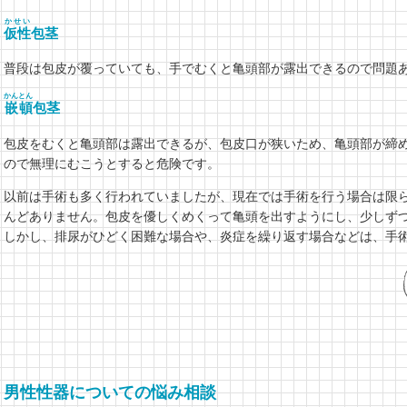
かせい
仮性
包茎
普段は包皮が覆っていても、手でむくと亀頭部が露出できるので問題
かんとん
嵌頓
包茎
包皮をむくと亀頭部は露出できるが、包皮口が狭いため、亀頭部が締
ので無理にむこうとすると危険です。
以前は手術も多く行われていましたが、現在では手術を行う場合は限
んどありません。包皮を優しくめくって亀頭を出すようにし、少しず
しかし、排尿がひどく困難な場合や、炎症を繰り返す場合などは、手
男性性器についての悩み相談