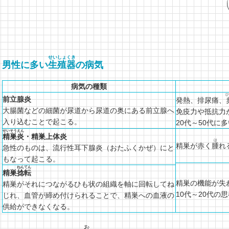
せいしょくき
男性に多い
生殖器
の病気
病気の種類
前立腺炎
発熱、排尿痛、
大腸菌などの細菌が尿道から尿道の奥にある前立腺へ
免疫力や抵抗力
入り込むことで起こる。
20代～50代に
せいそうえん
精巣炎
・精巣上体炎
は
精巣が赤く
腫
れ
急性のものは、流行性耳下腺炎（おたふくかぜ）にと
もなって起こる。
ねんてん
精巣
捻転
精巣の機能が失
精巣がそれにつながるひも状の組織を軸に回転してね
10代～20代の
じれ、血管が締め付けられることで、精巣への血液の
供給ができなくなる。