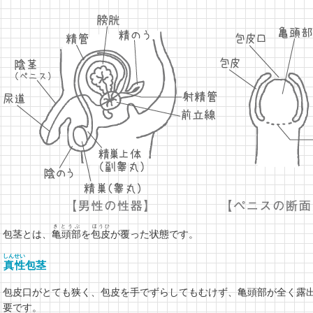
きとうぶ
ほうひ
包茎とは、
亀頭部
を
包皮
が覆った状態です。
しんせい
真性
包茎
包皮口がとても狭く、包皮を手でずらしてもむけず、亀頭部が全く露
要です。