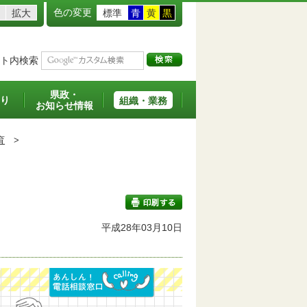
色の変更
拡大
標準
青
黄
黒
ト内検索
県政・
り
組織・業務
お知らせ情報
育
>
平成28年03月10日
印刷する