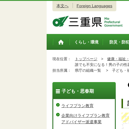
本文へ
Foreign Languages
三重県公式ウェブサイト
くらし・環境
防災・防
トップペ
ージ
現在位置：
トップページ
>
健康・福祉
誰でも不安になる！男の子の性
担当所属：
県庁の組織一覧 >
子ども・福
子ども・思春期
ライフプラン教育
企業向けライフプラン教育
アドバイザー派遣事業