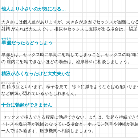
他人より小さいのが気になる…
大きさには個人差がありますが、大きさが原因でセックスが困難にな
しゃせい
ひにょう
射精
があれば大丈夫です。排尿やセックスに支障が出る場合は、
泌尿
そうろう
早漏
だったらどうしよう
早漏とは、セックス時に早期に射精してしまうこと。セックスの時間
ちつ
の
膣
内に射精できないほどの場合は、泌尿器科に相談しましょう。
精液が赤くなったけど大丈夫かな
けつせいえきしょう
血精液症
といいます。様子を見て、徐々に減るようならば心配いりま
など病気が隠れているかもしれません。
十分に勃起ができません
セックスで挿入できる程度に勃起できない、または、勃起を持続でき
トレスや過労等が原因となっている場合と、ホルモン異常や神経が原
一人で悩み過ぎず、医療機関へ相談しましょう。