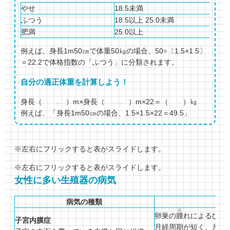
やせ
18.5未満
ふつう
18.5以上 25.0未満
肥満
25.0以上
例えば、身長1m50㎝で体重50㎏の場合、50÷〔1.5×1.5〕
＝22.2で体格指数の「ふつう」に分類されます。
自分の適正体重を計算しよう！
身長（ . ）m×身長（ . ）m×22＝（ ）㎏
例えば、「身長1m50㎝の場合、1.5×1.5×22＝49.5」
※左右にフリックすると表がスライドします。
※左右にフリックすると表がスライドします。
女性に多い生殖器の病気
病気の種類
は
卵巣の
腫
れによるひど
子宮内膜症
月経周期が短く、月経