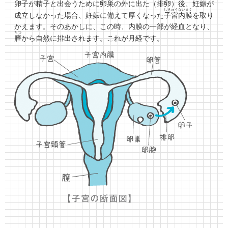
卵子が精子と出会うために
卵巣
の外に出た（
排卵
）後、妊娠が
しきゅうないまく
成立しなかった場合、妊娠に備えて厚くなった
子宮内膜
を取り
かえます。そのあかしに、この時、内膜の一部が経血となり、
ちつ
膣
から自然に排出されます。これが月経です。