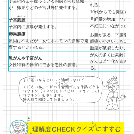
子宮の内面を覆っている内膜と同じ組織
れる。
が、卵巣などの子宮以外に発生する。
10代からでも発症す
きんしゅ
月経量の増加、ひどい
子宮
筋腫
しゅよう
不妊症につながったり
子宮内に
腫瘍
が発生する。
卵巣腫瘍
お腹が張る、下腹部痛
原因は不明だが、女性ホルモンの影響で発
腫瘍が小さいうちは症
育するといわれる。
腫瘍が破裂したり、ね
がんの多くは高齢にな
乳がんや子宮がん
がんは若年化が進み、2
女性特有の器官にできる悪性の腫瘍。
る。