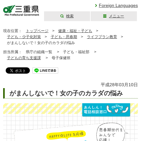
Foreign Languages
検索
メニュー
三重県公式ウェブ
サイト
現在位置：
トップページ
>
健康・福祉・子ども
>
子ども・少子化対策
>
子ども・思春期
>
ライフプラン教育
>
がまんしないで！女の子のカラダの悩み
担当所属：
県庁の組織一覧 >
子ども・福祉部 >
子どもの育ち支援課
>
母子保健班
平成28年03月10日
がまんしないで！女の子のカラダの悩み