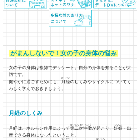
がまんしないで！女の子の身体の悩み
女の子の身体は複雑でデリケート。自分の身体を知ることが大
切です。
げっけい
健やかに過ごすためにも、
月経
のしくみやサイクルについてく
わしく学んでおきましょう。
月経のしくみ
だいにじせいちょう
にんしん
月経は、ホルモン作用によって
第二次性徴
が起こり、
妊娠
・出
産できる身体になったということ。
らんそう
はいらん