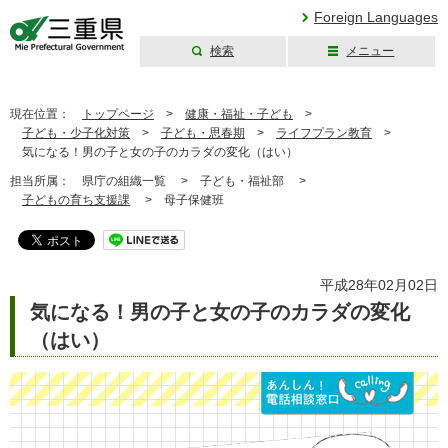
Foreign Languages
検索
メニュー
三重県公式ウェブ
サイト
現在位置：
トップページ
>
健康・福祉・子ども
>
子ども・少子化対策
>
子ども・思春期
>
ライフプラン教育
>
気になる！男の子と女の子のカラダの変化（はい）
担当所属：
県庁の組織一覧 >
子ども・福祉部 >
子どもの育ち支援課
>
母子保健班
平成28年02月02日
気になる！男の子と女の子のカラダの変化
（はい）