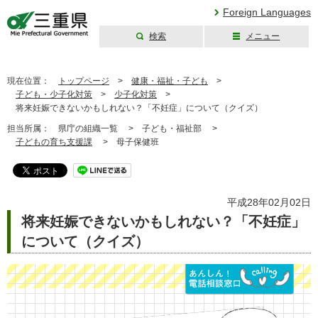
Foreign Languages
検索
メニュー
三重県公式ウェブ
サイト
現在位置：
トップページ
>
健康・福祉・子ども
>
子ども・少子化対策
>
少子化対策
>
将来妊娠できないかもしれない？「不妊症」について（クイズ）
担当所属：
県庁の組織一覧 >
子ども・福祉部 >
子どもの育ち支援課
>
母子保健班
平成28年02月02日
将来妊娠できないかもしれない？「不妊症」
について（クイズ）