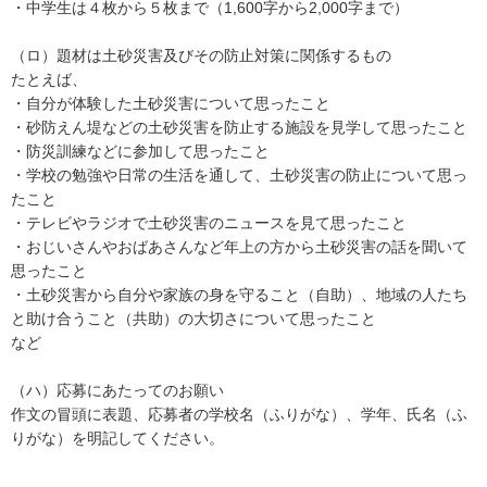
・中学生は４枚から５枚まで（1,600字から2,000字まで）
（ロ）題材は土砂災害及びその防止対策に関係するもの
たとえば、
・自分が体験した土砂災害について思ったこと
・砂防えん堤などの土砂災害を防止する施設を見学して思ったこと
・防災訓練などに参加して思ったこと
・学校の勉強や日常の生活を通して、土砂災害の防止について思っ
たこと
・テレビやラジオで土砂災害のニュースを見て思ったこと
・おじいさんやおばあさんなど年上の方から土砂災害の話を聞いて
思ったこと
・土砂災害から自分や家族の身を守ること（自助）、地域の人たち
と助け合うこと（共助）の大切さについて思ったこと
など
（ハ）応募にあたってのお願い
作文の冒頭に表題、応募者の学校名（ふりがな）、学年、氏名（ふ
りがな）を明記してください。