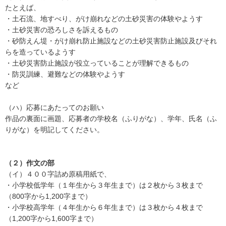
たとえば、
・土石流、地すべり、がけ崩れなどの土砂災害の体験やようす
・土砂災害の恐ろしさを訴えるもの
・砂防えん堤・がけ崩れ防止施設などの土砂災害防止施設及びそれ
らを造っているようす
・土砂災害防止施設が役立っていることが理解できるもの
・防災訓練、避難などの体験やようす
など
（ハ）応募にあたってのお願い
作品の裏面に画題、応募者の学校名（ふりがな）、学年、氏名（ふ
りがな）を明記してください。
（２）作文の部
（イ）４００字詰め原稿用紙で、
・小学校低学年（１年生から３年生まで）は２枚から３枚まで
（800字から1,200字まで）
・小学校高学年（４年生から６年生まで）は３枚から４枚まで
（1,200字から1,600字まで）