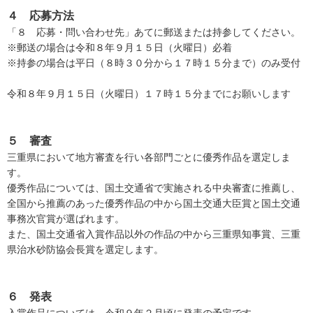
４ 応募方法
「８ 応募・問い合わせ先」あてに郵送または持参してください。
※郵送の場合は令和８年９月１５日（火曜日）必着
※持参の場合は平日（８時３０分から１７時１５分まで）のみ受付
令和８年９月１５日（火曜日）１７時１５分までにお願いします
５ 審査
三重県において地方審査を行い各部門ごとに優秀作品を選定しま
す。
優秀作品については、国土交通省で実施される中央審査に推薦し、
全国から推薦のあった優秀作品の中から国土交通大臣賞と国土交通
事務次官賞が選ばれます。
また、国土交通省入賞作品以外の作品の中から三重県知事賞、三重
県治水砂防協会長賞を選定します。
６ 発表
入賞作品については、令和９年２月頃に発表の予定です。