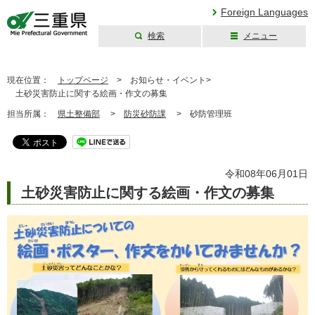
Foreign Languages
検索
メニュー
三重県公式ウェブ
サイト
現在位置：
トップページ
>
お知らせ・イベント>
土砂災害防止に関する絵画・作文の募集
担当所属：
県土整備部
>
防災砂防課
>
砂防管理班
令和08年06月01日
土砂災害防止に関する絵画・作文の募集