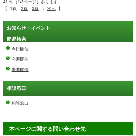
41 件（1/3ページ）あります。
【
1頁
2頁
3頁
：
次へ
】
お知らせ・イベント
簡易検索
今日開催
今週開催
来週開催
相談窓口
相談窓口
本ページに関する問い合わせ先