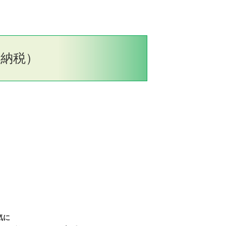
納税）
気に