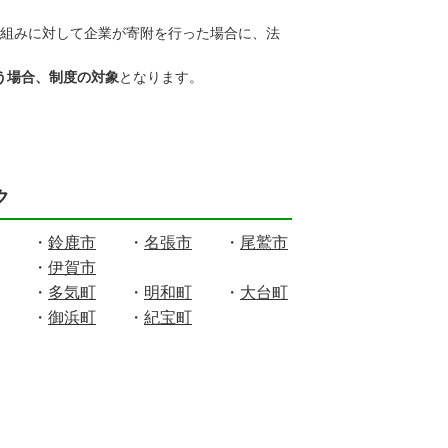
組みに対して企業が寄附を行った場合に、法
う場合、制度の対象
となります。
ク
　　・
鈴鹿市
　　・
名張市
　　・
尾鷲市
　　・
伊賀市
　　・
多気町
　　・
明和町
　　・
　　・
御浜町
　　・
紀宝町