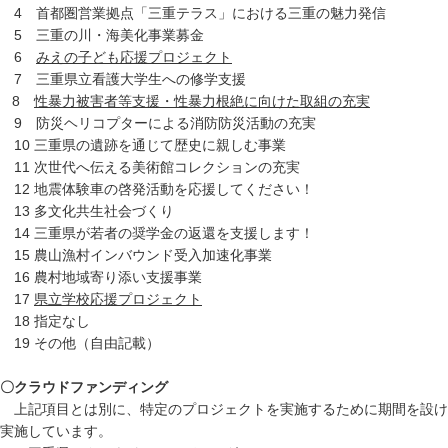
4 首都圏営業拠点「三重テラス」における三重の魅力発信
5 三重の川・海美化事業募金
6
みえの子ども応援プロジェクト
7 三重県立看護大学生への修学支援
8
性暴力被害者等支援・性暴力根絶に向けた取組の充実
9 防災ヘリコプターによる消防防災活動の充実
10 三重県の遺跡を通じて歴史に親しむ事業
11 次世代へ伝える美術館コレクションの充実
12 地震体験車の啓発活動を応援してください！
13 多文化共生社会づくり
14 三重県が若者の奨学金の返還を支援します！
15 農山漁村インバウンド受入加速化事業
16 農村地域寄り添い支援事業
17
県立学校応援プロジェクト
18 指定なし
19 その他（自由記載）
〇クラウドファンディング
上記項目とは別に、特定のプロジェクトを実施するために期間を設け
実施しています。