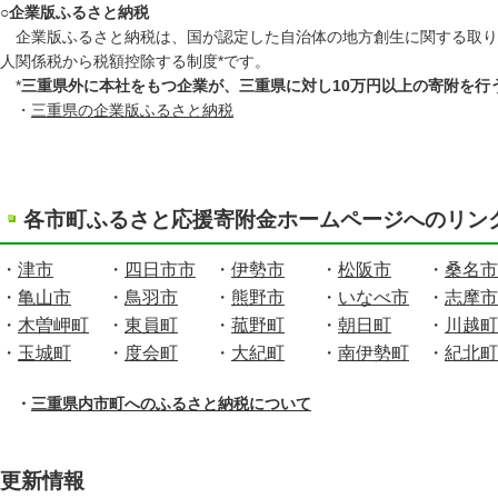
○企業版ふるさと納税
企業版ふるさと納税は、国が認定した自治体の地方創生に関する取り
人関係税から税額控除する制度*です。
*
三重県外に本社をもつ企業が、三重県に対し10万円以上の寄附を行
・
三重県の企業版ふるさと納税
各市町ふるさと応援寄附金ホームページへのリン
・
津市
　　　・
四日市市
　・
伊勢市
　　・
松阪市
　　・
桑名市
・
亀山市
　　・
鳥羽市
　　・
熊野市
　　・
いなべ市
　・
志摩市
・
木曽岬町
　・
東員町
　　・
菰野町
　　・
朝日町
　　・
川越町
・
玉城町
　　・
度会町
　　・
大紀町
　　・
南伊勢町
　・
紀北町
・
三重県内市町へのふるさと納税について
更新情報