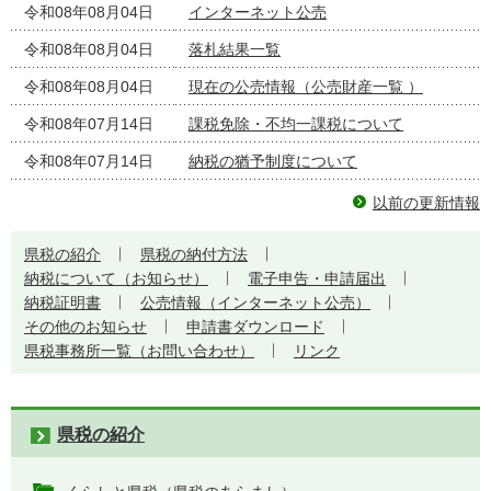
令和08年08月04日
インターネット公売
令和08年08月04日
落札結果一覧
令和08年08月04日
現在の公売情報（公売財産一覧 ）
令和08年07月14日
課税免除・不均一課税について
令和08年07月14日
納税の猶予制度について
以前の更新情報
県税の紹介
県税の納付方法
納税について（お知らせ）
電子申告・申請届出
納税証明書
公売情報（インターネット公売）
その他のお知らせ
申請書ダウンロード
県税事務所一覧（お問い合わせ）
リンク
県税の紹介