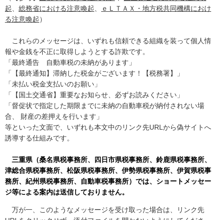
起
、
総務省における注意喚起
、
ｅＬＴＡＸ・地方税共同機構におけ
る注意喚起
）
これらのメッセージは、いずれも信頼できる組織を装って個人情
報や金銭を不正に取得しようとする詐欺です。
「最終通告 自動車税の未納があります」
「【最終通知】滞納した税金がございます！【税務署】」
「未払い税金支払いのお願い」
「【国土交通省】重要なお知らせ、必ずお読みください」
「督促状で指定した期限までに未納の自動車税が納付されない場
合、 財産の差押えを行います」
等といった文面で、いずれも本文中のリンク先URLから偽サイトへ
誘導する仕組みです。
三重県（桑名県税事務所、四日市県税事務所、鈴鹿県税事務所、
津総合県税事務所、松阪県税事務所、伊勢県税事務所、伊賀県税事
務所、紀州県税事務所、自動車税事務所）では、ショートメッセー
ジ等による案内は送信しておりません。
万が一、このようなメッセージを受け取った場合は、リンク先