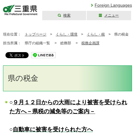
Foreign Languages
検索
メニュー
三重県公式ウェブ
サイト
現在位置：
トップページ
>
くらし・環境
>
くらし・税
>
県の税金
担当所属：
県庁の組織一覧 >
総務部 >
税務企画課
県の税金
○
９月１２日からの大雨により被害を受けられ
た方へ
－県税の減免等のご案内－
○
自動車に被害を受けられた方へ