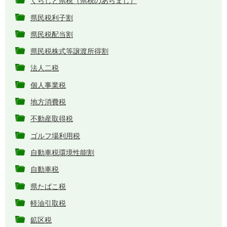
くらしと県税（県税のあらまし）
県民税利子割
県民税配当割
県民税株式等譲渡所得割
法人二税
個人事業税
地方消費税
不動産取得税
ゴルフ場利用税
自動車税環境性能割
自動車税
県たばこ税
軽油引取税
鉱区税