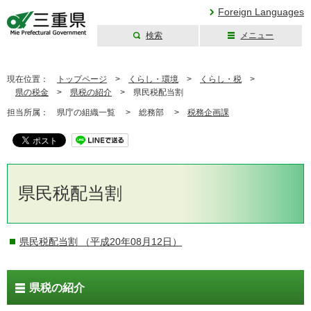
Foreign Languages
検索
メニュー
三重県公式ウェブ
サイト
現在位置：
トップページ
>
くらし・環境
>
くらし・税
>
県の税金
>
県税の紹介
>
県民税配当割
担当所属：
県庁の組織一覧 >
総務部 >
税務企画課
県民税配当割
県民税配当割
（平成20年08月12日）
県税の紹介