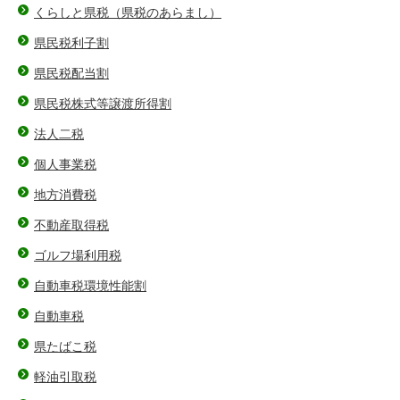
くらしと県税（県税のあらまし）
県民税利子割
県民税配当割
県民税株式等譲渡所得割
法人二税
個人事業税
地方消費税
不動産取得税
ゴルフ場利用税
自動車税環境性能割
自動車税
県たばこ税
軽油引取税