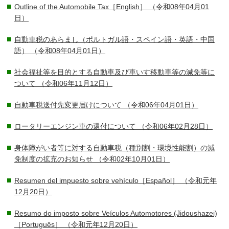
Outline of the Automobile Tax［English］
（令和08年04月01
日）
自動車税のあらまし（ポルトガル語・スペイン語・英語・中国
語）
（令和08年04月01日）
社会福祉等を目的とする自動車及び車いす移動車等の減免等に
ついて
（令和06年11月12日）
自動車税送付先変更届けについて
（令和06年04月01日）
ロータリーエンジン車の還付について
（令和06年02月28日）
身体障がい者等に対する自動車税（種別割・環境性能割）の減
免制度の拡充のお知らせ
（令和02年10月01日）
Resumen del impuesto sobre vehículo［Español］
（令和元年
12月20日）
Resumo do imposto sobre Veículos Automotores (Jidoushazei)
［Português］
（令和元年12月20日）