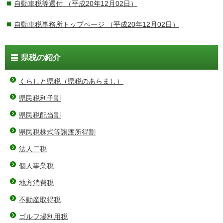
自動車税等還付
（平成20年12月02日）
自動車税事務所トップページ
（平成20年12月02日）
県税の紹介
くらしと県税（県税のあらまし）
県民税利子割
県民税配当割
県民税株式等譲渡所得割
法人二税
個人事業税
地方消費税
不動産取得税
ゴルフ場利用税