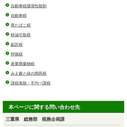
自動車税環境性能割
自動車税
県たばこ税
軽油引取税
鉱区税
狩猟税
産業廃棄物税
みえ森と緑の県民税
課税免除・不均一課税
本ページに関する問い合わせ先
三重県 総務部 税務企画課