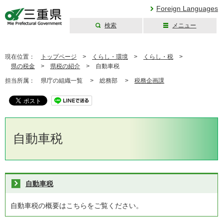
Foreign Languages
検索
メニュー
三重県公式ウェブ
サイト
現在位置：
トップページ
>
くらし・環境
>
くらし・税
>
県の税金
>
県税の紹介
>
自動車税
担当所属：
県庁の組織一覧 >
総務部 >
税務企画課
自動車税
自動車税
自動車税の概要はこちらをご覧ください。