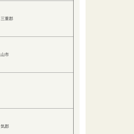
、三重郡
亀山市
多気郡