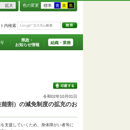
色の変更
拡大
標準
青
黄
黒
ト内検索
県政・
り
組織・業務
お知らせ情報
令和02年10月01日
性能割）の減免制度の拡充のお
印刷する
を支援していくため、身体障がい者等に