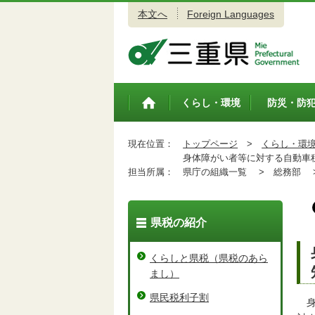
本文へ
Foreign Languages
三重県公式ウェブサイト
くらし・環境
防災・防
トップペ
ージ
現在位置：
トップページ
>
くらし・環
身体障がい者等に対する自動車税
担当所属：
県庁の組織一覧 >
総務部 
県税の紹介
くらしと県税（県税のあら
まし）
県民税利子割
身