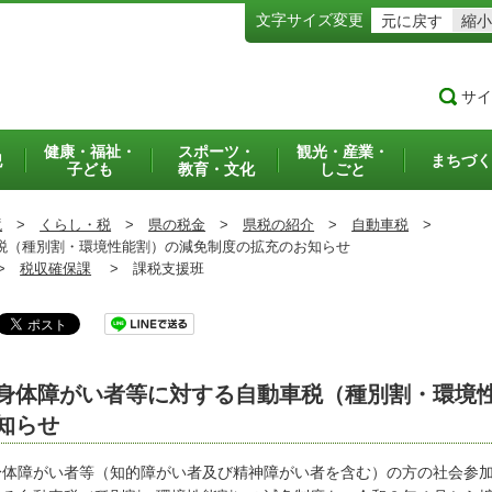
文字サイズ変更
元に戻す
縮小
サイ
健康・福祉・
スポーツ・
観光・産業・
犯
まちづく
子ども
教育・文化
しごと
境
>
くらし・税
>
県の税金
>
県税の紹介
>
自動車税
>
（種別割・環境性能割）の減免制度の拡充のお知らせ
>
税収確保課
>
課税支援班
身体障がい者等に対する自動車税（種別割・環境
知らせ
体障がい者等（知的障がい者及び精神障がい者を含む）の方の社会参加