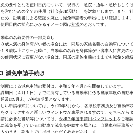
免の要件となる使用目的について、現行の「通院・通学・通所もしくは
活を営むための全ての使用（社会参加活動）」を対象とします。また、
るため、証明書による確認を廃止し減免申請者の申出により確認します
使用目的の拡充にかかるイメージ図は
別添
のとおりです。
自動車の名義要件の一部見直し
８歳未満の身体障がい者の場合には、同居の家族名義の自動車について
が１８歳以上になった時に、自動車の名義を身体障がい者本人に変更の
車の使用状況に変更がない場合は、同居の家族名義のままでも減免を継
３ 減免申請手続き
制度による減免申請の受付は、令和３年４月から開始しています。
課期日（４月１日）までに所有している自動車に係る当該年度の自動車
（通常は5月末）が申請期限となります。
しい申請様式については、令和3年3月から、各県税事務所及び自動車
ら
をクリックすると新しいウィンドウが表示されますので、そちらから
請に必要な書類等については、
令和７年度申請用パンフレット
をご確
既に減免を受けている自動車で減免を継続する場合は、自動車税事務所
記入のうえ、期限までに提出いただく必要があります。