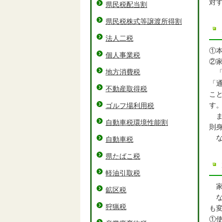
対
県民税配当割
県民税株式等譲渡所得割
法人二税
①
個人事業税
②
地方消費税
「
「
不動産取得税
こ
す
ゴルフ場利用税
ま
自動車税環境性能割
則
な
自動車税
県たばこ税
軽油引取税
家
鉱区税
な
狩猟税
も
①