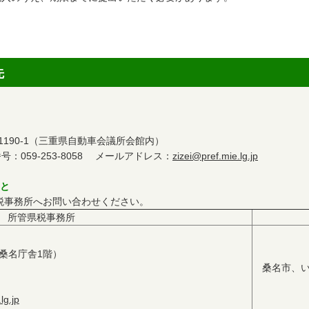
先
割1190-1（三重県自動車会議所会館内）
059-253-8058 メールアドレス：
zizei@pref.mie.lg.jp
こと
税事務所へお問い合わせください。
所管県税事務所
1（桑名庁舎1階）
桑名市、
lg.jp