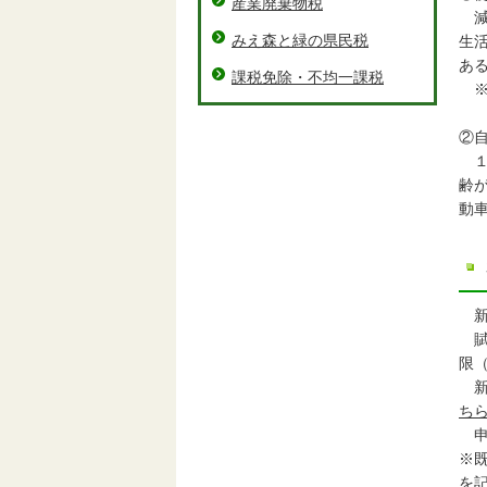
産業廃棄物税
減
みえ森と緑の県民税
生
あ
課税免除・不均一課税
※
②
１
齢
動
新
賦
限
新
ち
申
※
を