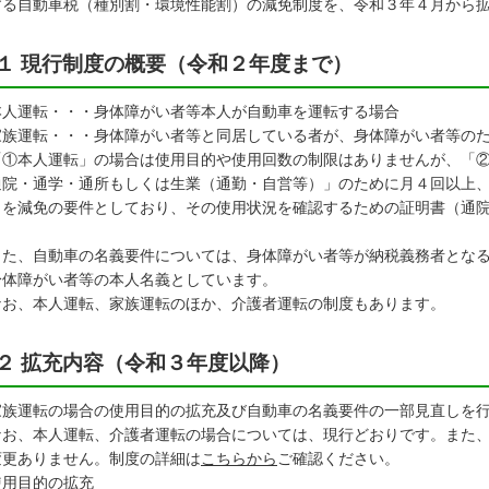
する自動車税（種別割・環境性能割）の減免制度を、令和３年４月から
１ 現行制度の概要（令和２年度まで）
本人運転・・・身体障がい者等本人が自動車を運転する場合
家族運転・・・身体障がい者等と同居している者が、身体障がい者等の
①本人運転」の場合は使用目的や使用回数の制限はありませんが、「②
通院・通学・通所もしくは生業（通勤・自営等）」のために月４回以上
とを減免の要件としており、その使用状況を確認するための証明書（通
。
た、自動車の名義要件については、身体障がい者等が納税義務者となる
身体障がい者等の本人名義としています。
お、本人運転、家族運転のほか、介護者運転の制度もあります。
２ 拡充内容（令和３年度以降）
族運転の場合の使用目的の拡充及び自動車の名義要件の一部見直しを
お、本人運転、介護者運転の場合については、現行どおりです。また、
変更ありません。制度の詳細は
こちらから
ご確認ください。
使用目的の拡充