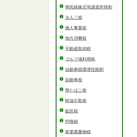
県民税株式等譲渡所得割
法人二税
個人事業税
地方消費税
不動産取得税
ゴルフ場利用税
自動車税環境性能割
自動車税
県たばこ税
軽油引取税
鉱区税
狩猟税
産業廃棄物税