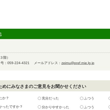
先
庁３階）
：059-224-4321
メールアドレス：
zeimu@pref.mie.lg.jp
ためにみなさまのご意見をお聞かせください
たか？
充分だった
ふつう
かったですか？
分かりやすかった
ふつう