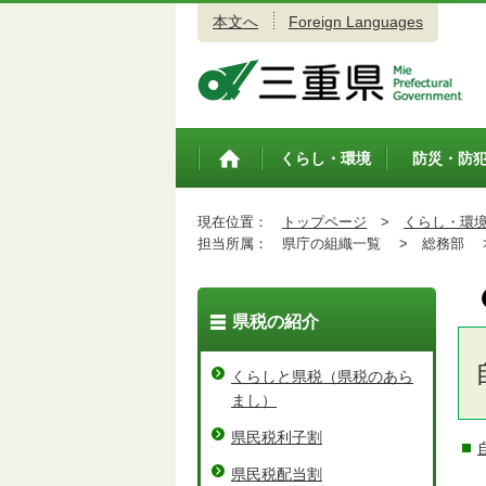
本文へ
Foreign Languages
三重県公式ウェブサイト
くらし・環境
防災・防
トップペ
ージ
現在位置：
トップページ
>
くらし・環
担当所属：
県庁の組織一覧 >
総務部 
県税の紹介
くらしと県税（県税のあら
まし）
県民税利子割
県民税配当割