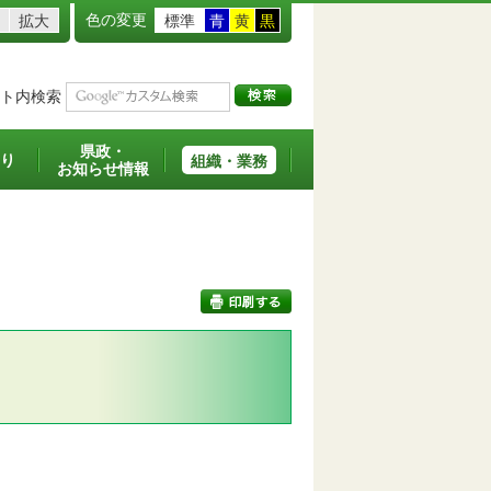
色の変更
拡大
標準
青
黄
黒
ト内検索
県政・
り
組織・業務
お知らせ情報
印刷する