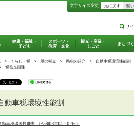
文字サイズ変更
元に戻す
縮小
サイ
健康・福祉・
スポーツ・
観光・産業・
犯
まちづく
子ども
教育・文化
しごと
境
>
くらし・税
>
県の税金
>
県税の紹介
>
自動車税環境性能割
>
税務企画課
自動車税環境性能割
自動車税環境性能割
（令和08年04月02日）