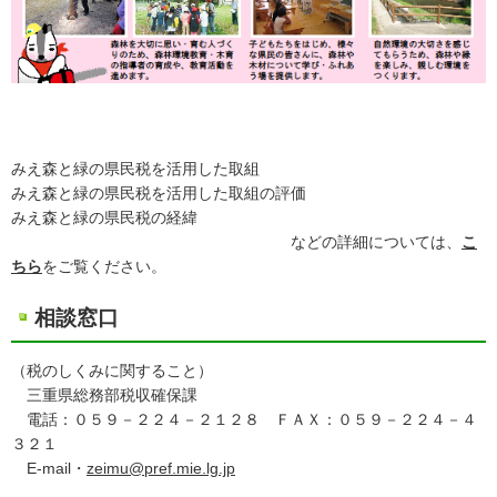
みえ森と緑の県民税を活用した取組
みえ森と緑の県民税を活用した取組の評価
みえ森と緑の県民税の経緯
などの詳細については、
こ
ちら
をご覧ください。
相談窓口
（税のしくみに関すること）
三重県総務部税収確保課
電話：０５９－２２４－２１２８ ＦＡＸ：０５９－２２４－４
３２１
E-mail・
zeimu@pref.mie.lg.jp