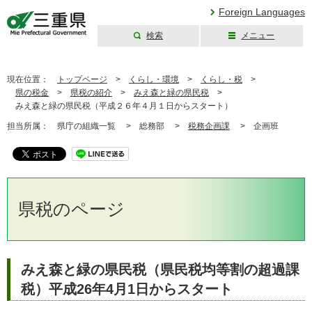
Foreign Languages
検索
メニュー
三重県公式ウェブ
サイト
現在位置：
トップページ
>
くらし・環境
>
くらし・税
>
県の税金
>
県税の紹介
>
みえ森と緑の県民税
>
みえ森と緑の県民税（平成２６年４月１日からスタート）
担当所属：
県庁の組織一覧 >
総務部 >
税務企画課
>
企画班
県税のページ
みえ森と緑の県民税（県民税均等割の超過課
税）平成26年4月1日からスタート