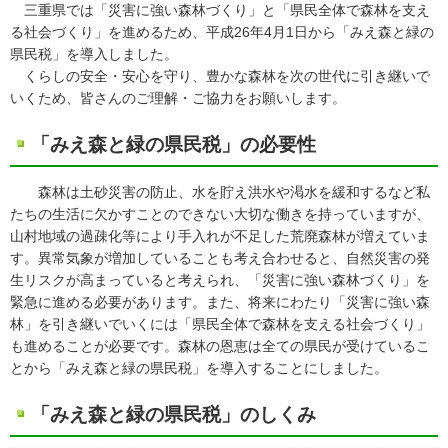
三重県では「災害に強い森林づくり」と「県民全体で森林を支え
る社会づくり」を進めるため、平成26年4月1日から「みえ森と緑の
県民税」を導入しました。
くらしの安全・安心を守り、豊かな森林を次の世代に引き継いで
いくため、皆さんのご理解・ご協力をお願いします。
「みえ森と緑の県民税」の必要性
森林は土砂災害の防止、水を貯え洪水や渇水を緩和するなど私
たちの生活に欠かすことのできない大切な働きを持っていますが、
山村地域の過疎化等により手入れが不足した荒廃森林が増えていま
す。異常気象が増加していることも考え合わせると、自然災害の発
生リスクが高まっていると考えられ、「災害に強い森林づくり」を
緊急に進める必要があります。また、将来にわたり「災害に強い森
林」を引き継いでいくには「県民全体で森林を支える社会づくり」
も進めることが必要です。森林の恩恵は全ての県民が受けているこ
とから「みえ森と緑の県民税」を導入することにしました。
「みえ森と緑の県民税」のしくみ