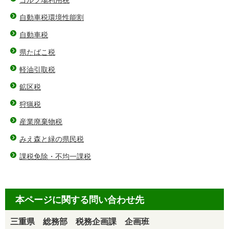
ゴルフ場利用税
自動車税環境性能割
自動車税
県たばこ税
軽油引取税
鉱区税
狩猟税
産業廃棄物税
みえ森と緑の県民税
課税免除・不均一課税
本ページに関する問い合わせ先
三重県 総務部 税務企画課 企画班