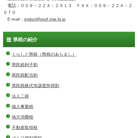
電話：０５９－２２４－２５１３ ＦＡＸ：０５９－２２４－２
０７０
E-mail：
midori@pref.mie.lg.jp
県税の紹介
くらしと県税（県税のあらまし）
県民税利子割
県民税配当割
県民税株式等譲渡所得割
法人二税
個人事業税
地方消費税
不動産取得税