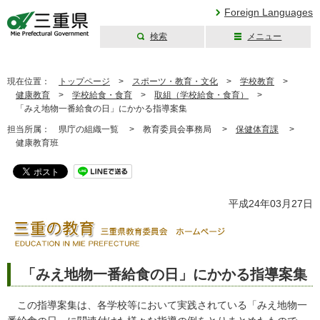
Foreign Languages
検索
メニュー
三重県公式ウェブ
サイト
現在位置：
トップページ
>
スポーツ・教育・文化
>
学校教育
>
健康教育
>
学校給食・食育
>
取組（学校給食・食育）
>
「みえ地物一番給食の日」にかかる指導案集
担当所属：
県庁の組織一覧 >
教育委員会事務局 >
保健体育課
>
健康教育班
平成24年03月27日
「みえ地物一番給食の日」にかかる指導案集
この指導案集は、各学校等において実践されている「みえ地物一