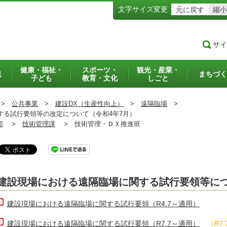
文字サイズ変更
元に戻す
縮小
サイ
健康・福祉・
スポーツ・
観光・産業・
犯
まちづく
子ども
教育・文化
しごと
>
公共事業
>
建設DX（⽣産性向上）
>
遠隔臨場
>
る試行要領等の改定について（令和4年7月）
部
>
技術管理課
>
技術管理・ＤＸ推進班
建設現場における遠隔臨場に関する試行要領等に
建設現場における遠隔臨場に関する試行要領（R4.7～適用）
建設現場における遠隔臨場に関する試行要領（R7.7～適用）
（R7