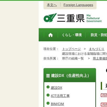
本文へ
Foreign Languages
三重県公式ウェブサイト
くらし・環境
防災・防
トップペ
ージ
現在位置：
トップページ
>
まちづくり
建設現場における遠隔臨場に関す
担当所属：
県庁の組織一覧 >
県土整備
建設DX（⽣産性向上）
建設DX
ICT活用工事
BIM/CIM