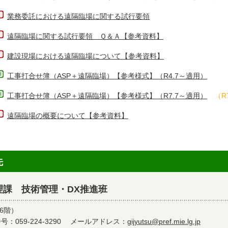
業務委託における遠隔臨場に関する試行要領
遠隔臨場に関する試行要領 Ｑ＆Ａ【参考資料】
建設現場における遠隔臨場について【参考資料】
工事打合せ簿（ASP＋遠隔臨場）【参考様式】
（R4.7～適用）
工事打合せ簿（ASP＋遠隔臨場）【参考様式】（R7.7～適用）
（R
遠隔臨場の概要について【参考資料】
先
理課 技術管理・DX推進班
6階）
：059-224-3290
メールアドレス：
gijyutsu@pref.mie.lg.jp