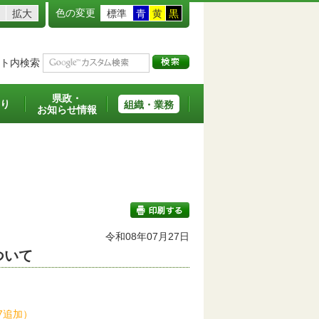
色の変更
拡大
標準
青
黄
黒
ト内検索
県政・
り
組織・業務
お知らせ情報
令和08年07月27日
ついて
印刷する
.7追加）