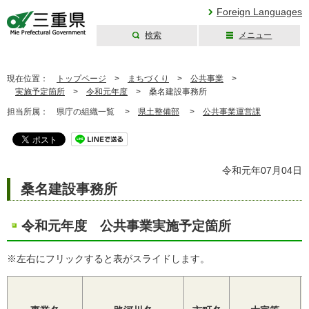
Foreign Languages
検索
メニュー
三重県公式ウェブ
サイト
現在位置：
トップページ
>
まちづくり
>
公共事業
>
実施予定箇所
>
令和元年度
>
桑名建設事務所
担当所属：
県庁の組織一覧 >
県土整備部
>
公共事業運営課
令和元年07月04日
桑名建設事務所
令和元年度 公共事業実施予定箇所
※左右にフリックすると表がスライドします。