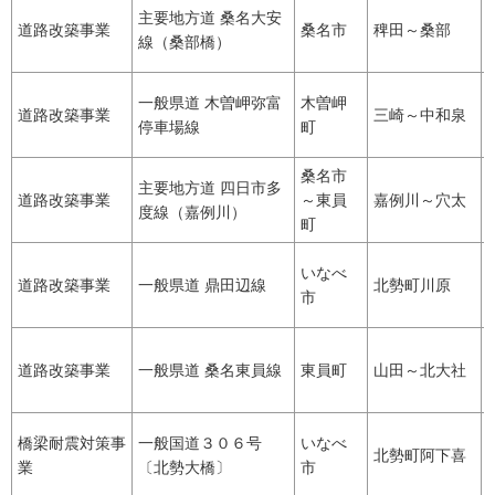
主要地方道 桑名大安
道路改築事業
桑名市
稗田～桑部
線（桑部橋）
一般県道 木曽岬弥富
木曽岬
道路改築事業
三崎～中和泉
停車場線
町
桑名市
主要地方道 四日市多
道路改築事業
～東員
嘉例川～穴太
度線（嘉例川）
町
いなべ
道路改築事業
一般県道 鼎田辺線
北勢町川原
市
道路改築事業
一般県道 桑名東員線
東員町
山田～北大社
橋梁耐震対策事
一般国道３０６号
いなべ
北勢町阿下喜
業
〔北勢大橋〕
市