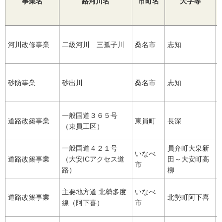
事業名
路河川名
市町名
大字等
河川改修事業
二級河川 三孤子川
桑名市
志知
砂防事業
砂出川
桑名市
志知
一般国道３６５号
道路改築事業
東員町
長深
（東員工区）
一般国道４２１号
員弁町大泉新
いなべ
道路改築事業
（大安ICアクセス道
田～大安町高
市
路）
柳
主要地方道 北勢多度
いなべ
道路改築事業
北勢町阿下喜
線（阿下喜）
市