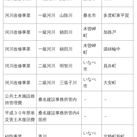
河川改修事業
一級河川 山除川
桑名市
多度町東平賀
木曽岬
河川改修事業
一級河川 鍋田川
加路戸
町
木曽岬
河川改修事業
一級河川 鍋田川
源緑輪中
町
いなべ
河川改修事業
二級河川 明智川
員弁町
市
いなべ
河川改修事業
二級河川 三弧子川
大安町
市
公共土木施設維
桑名建設事務所管内
－
－
持管理費
平成３０年県単
桑名建設事務所管内4
－
－
災害土木復旧費
箇所
いなべ
砂防事業
青川
北勢町新町