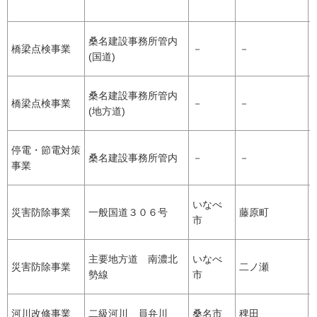
桑名建設事務所管内
橋梁点検事業
－
－
(国道)
桑名建設事務所管内
橋梁点検事業
－
－
(地方道)
停電・節電対策
桑名建設事務所管内
－
－
事業
いなべ
災害防除事業
一般国道３０６号
藤原町
市
主要地方道 南濃北
いなべ
災害防除事業
二ノ瀬
勢線
市
河川改修事業
二級河川 員弁川
桑名市
稗田