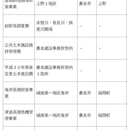
急傾斜地崩壊対
上野１地区
桑名市
上野
策事業
木曽川・長良川・揖
砂防等調査費
－
－
斐川圏域
公共土木施設維
桑名建設事務所管内
－
－
持管理費
平成３０年県単
桑名建設事務所管内
－
－
災害土木復旧費
１箇所
海岸高潮対策事
城南第一地区海岸
桑名市
福岡町
業
津波高潮危機管
城南第一地区海岸
桑名市
福岡町
理事業