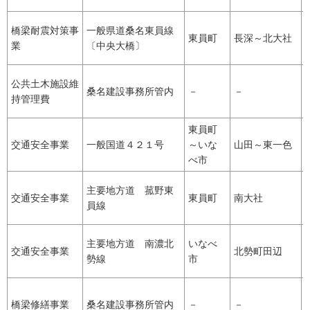
橋梁耐震対策事
一般県道桑名東員線
東員町
長深～北大社
業
〔中央大橋〕
公共土木施設維
桑名建設事務所管内
－
－
持管理費
東員町
交通安全事業
一般国道４２１号
～いな
山田～東一色
べ市
主要地方道 菰野東
交通安全事業
東員町
南大社
員線
主要地方道 南濃北
いなべ
交通安全事業
北勢町田辺
勢線
市
橋梁修繕事業
桑名建設事務所管内
－
－