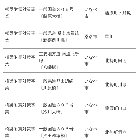
橋梁耐震対策事
一般国道３０６号
いなべ
藤原町下野尻
業
〔藤原大橋〕
市
橋梁耐震対策事
一般県道 桑名東員線
桑名市
星川
業
〔新嘉例川橋〕
主要地方道 南濃北勢
橋梁耐震対策事
いなべ
線
北勢町田辺
業
市
〔八幡橋〕
橋梁耐震対策事
一般県道鼎田辺線
いなべ
北勢町川原
業
〔川原橋〕
市
橋梁耐震対策事
一般国道３０６号
いなべ
藤原町山口
業
〔冷川大橋〕
市
橋梁耐震対策事
一般国道３０６号
いなべ
北勢町垣内
業
〔治田跨線橋〕
市