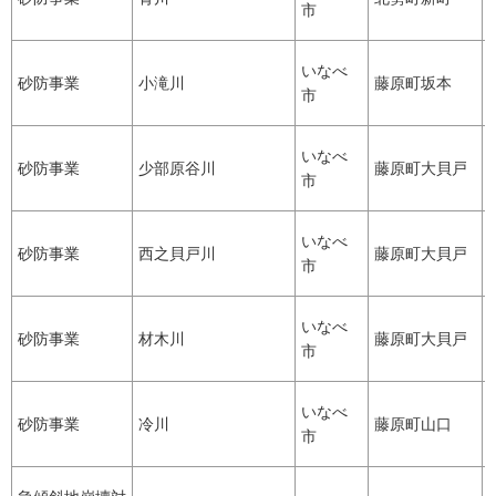
市
いなべ
砂防事業
小滝川
藤原町坂本
市
いなべ
砂防事業
少部原谷川
藤原町大貝戸
市
いなべ
砂防事業
西之貝戸川
藤原町大貝戸
市
いなべ
砂防事業
材木川
藤原町大貝戸
市
いなべ
砂防事業
冷川
藤原町山口
市