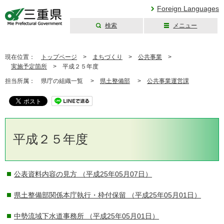
Foreign Languages
検索
メニュー
三重県公式ウェブ
サイト
現在位置：
トップページ
>
まちづくり
>
公共事業
>
実施予定箇所
>
平成２５年度
担当所属：
県庁の組織一覧 >
県土整備部
>
公共事業運営課
平成２５年度
公表資料内容の見方
（平成25年05月07日）
県土整備部関係本庁執行・枠付保留
（平成25年05月01日）
中勢流域下水道事務所
（平成25年05月01日）