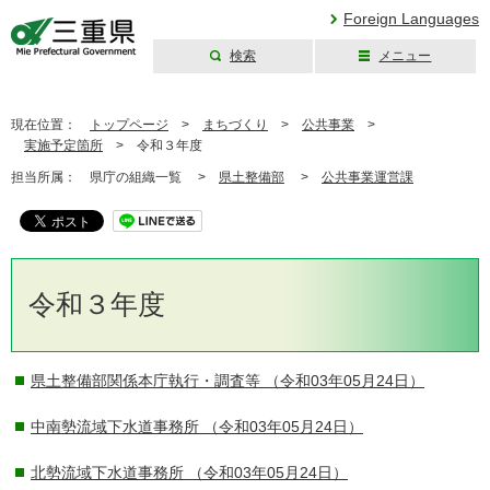
Foreign Languages
検索
メニュー
三重県公式ウェブ
サイト
現在位置：
トップページ
>
まちづくり
>
公共事業
>
実施予定箇所
>
令和３年度
担当所属：
県庁の組織一覧 >
県土整備部
>
公共事業運営課
令和３年度
県土整備部関係本庁執行・調査等
（令和03年05月24日）
中南勢流域下水道事務所
（令和03年05月24日）
北勢流域下水道事務所
（令和03年05月24日）