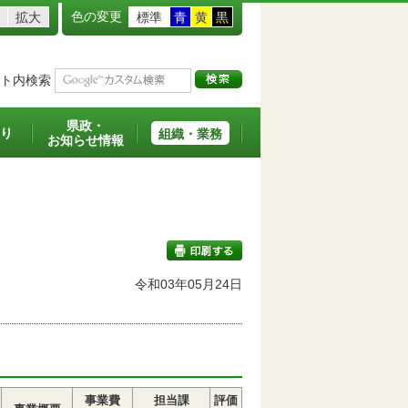
色の変更
拡大
標準
青
黄
黒
ト内検索
県政・
り
組織・業務
お知らせ情報
令和03年05月24日
印刷する
事業費
担当課
評価