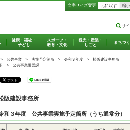
文字サイズ変更
元に戻す
縮小
サイ
健康・福祉・
スポーツ・
観光・産業・
犯
まちづく
子ども
教育・文化
しごと
>
公共事業
>
実施予定箇所
>
令和３年度
>
松阪建設事務所
部
>
公共事業運営課
松阪建設事務所
令和３年度 公共事業実施予定箇所（うち通常分）