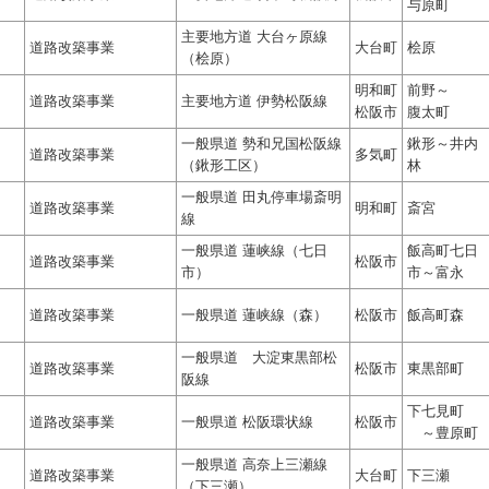
与原町
主要地方道 大台ヶ原線
道路改築事業
大台町
桧原
（桧原）
明和町
前野～
道路改築事業
主要地方道 伊勢松阪線
松阪市
腹太町
一般県道 勢和兄国松阪線
鍬形～井内
道路改築事業
多気町
（鍬形工区）
林
一般県道 田丸停車場斎明
道路改築事業
明和町
斎宮
線
一般県道 蓮峡線（七日
飯高町七日
道路改築事業
松阪市
市）
市～富永
道路改築事業
一般県道 蓮峡線（森）
松阪市
飯高町森
一般県道 大淀東黒部松
道路改築事業
松阪市
東黒部町
阪線
下七見町
道路改築事業
一般県道 松阪環状線
松阪市
～豊原町
一般県道 高奈上三瀬線
道路改築事業
大台町
下三瀬
（下三瀬）