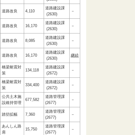
道路建設課
道路改良
4,110
－
(2630)
道路建設課
道路改良
16,170
－
(2630)
道路建設課
道路改良
8,085
－
(2630)
道路建設課
道路改良
16,170
継続
(2630)
橋梁耐震対
道路建設課
134,118
－
策
(2672)
橋梁耐震対
道路建設課
334,400
－
策
(2672)
公共土木施
道路管理課
677,582
－
設維持管理
(2677)
道路管理課
踏切拡幅
7,360
－
(2677)
あんしん路
道路管理課
15,750
－
肩
(2677)