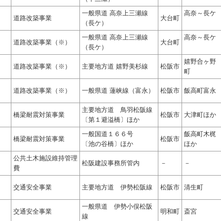
一般県道 高奈上三瀬線
高奈～長ケ
道路改築事業
大台町
（長ケ）
一般県道 高奈上三瀬線
高奈～長ケ
道路改築事業（※）
大台町
（長ケ）
嬉野合ヶ野
道路改築事業（※）
主要地方道 嬉野美杉線
松阪市
町
道路改築事業（※）
一般県道 蓮峡線（富永）
松阪市
飯高町富永
主要地方道 鳥羽松阪線
橋梁耐震対策事業
松阪市
大津町ほか
〔第１避溢橋〕ほか
一般国道１６６号
飯高町木梶
橋梁耐震対策事業
松阪市
〔池の谷橋〕ほか
ほか
公共土木施設維持管理
松阪建設事務所管内
－
－
費
交通安全事業
主要地方道 伊勢松阪線
松阪市
清生町
一般県道 伊勢小俣松阪
交通安全事業
明和町
斎宮
線