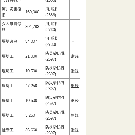
設維持管理
(2686)
河川災害復
河川課
160,000
－
旧
(2686)
ダム維持修
河川課
394,763
－
繕
(2730)
河川課
堰堤改良
94,007
－
(2730)
防災砂防課
堰堤工
21,000
継続
(2697)
防災砂防課
堰堤工
10,500
継続
(2697)
防災砂防課
堰堤工
47,250
継続
(2697)
防災砂防課
堰堤工
10,500
継続
(2697)
防災砂防課
堰堤工
5,250
新規
(2697)
防災砂防課
擁壁工
36,660
継続
(2697)