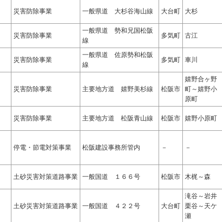
災害防除事業
一般県道 大杉谷海山線
大台町
大杉
一般県道 勢和兄国松阪
災害防除事業
多気町
古江
線
一般県道 佐原勢和松阪
災害防除事業
多気町
車川
線
嬉野合ヶ野
災害防除事業
主要地方道 嬉野美杉線
松阪市
町～嬉野小
原町
災害防除事業
主要地方道 松阪青山線
松阪市
嬉野小原町
停電・節電対策事業
松阪建設事務所管内
－
－
土砂災害対策道路事業
一般国道 １６６号
松阪市
木梶～森
滝谷～岩井
土砂災害対策道路事業
一般国道 ４２２号
大台町
栗谷～天ケ
瀬