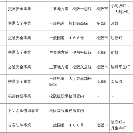
小阿坂町～
交通安全事業
主要地方道 松阪一志線
松阪市
大阿坂町
交通安全事業
一般県道 片野飯高線
多気町
片野
交通安全事業
一般国道 １６６号
松阪市
辻原町
交通安全事業
主要地方道 伊勢松阪線
明和町
前野
交通安全事業
主要地方道 松阪久居線
松阪市
嬉野平生町
一般県道 大淀東黒部松
交通安全事業
明和町
南藤原
阪線
橋梁修繕事業
松阪建設事務所管内
－
－
トンネル修繕事業
松阪建設事務所管内
－
－
飯高町～
災害防除事業
一般国道 １６６号
松阪市
丹生寺町