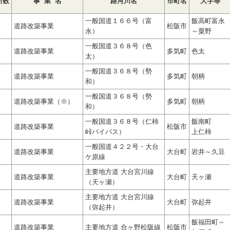
所数
事 業 名
路河川名
市町名
大字等
一般国道１６６号（富
飯高町富永
道路改築事業
松阪市
永）
～粟野
一般国道３６８号（色
道路改築事業
多気町
色太
太）
一般国道３６８号（勢
道路改築事業
多気町
朝柄
和）
一般国道３６８号（勢
道路改築事業（※）
多気町
朝柄
和）
一般国道３６８号（仁柿
飯南町
道路改築事業
松阪市
峠バイパス）
上仁柿
一般国道４２２号・大台
道路改築事業
大台町
岩井～久豆
ケ原線
主要地方道 大台宮川線
道路改築事業
大台町
天ヶ瀬
（天ヶ瀬）
主要地方道 大台宮川線
道路改築事業
大台町
弥起井
（弥起井）
飯福田町～
道路改築事業
主要地方道 合ヶ野松阪線
松阪市