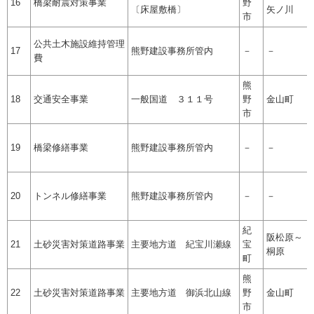
16
橋梁耐震対策事業
野
〔床屋敷橋〕
矢ノ川
市
公共土木施設維持管理
17
熊野建設事務所管内
－
－
費
熊
18
交通安全事業
一般国道 ３１１号
野
金山町
市
19
橋梁修繕事業
熊野建設事務所管内
－
－
20
トンネル修繕事業
熊野建設事務所管内
－
－
紀
阪松原～
21
土砂災害対策道路事業
主要地方道 紀宝川瀬線
宝
桐原
町
熊
22
土砂災害対策道路事業
主要地方道 御浜北山線
野
金山町
市