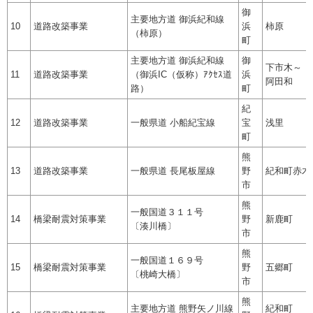
御
主要地方道 御浜紀和線
10
道路改築事業
浜
柿原
（柿原）
町
主要地方道 御浜紀和線
御
下市木～
11
道路改築事業
（御浜IC（仮称）ｱｸｾｽ道
浜
阿田和
路）
町
紀
12
道路改築事業
一般県道 小船紀宝線
宝
浅里
町
熊
13
道路改築事業
一般県道 長尾板屋線
野
紀和町赤木
市
熊
一般国道３１１号
14
橋梁耐震対策事業
野
新鹿町
〔湊川橋〕
市
熊
一般国道１６９号
15
橋梁耐震対策事業
野
五郷町
〔桃崎大橋〕
市
熊
主要地方道 熊野矢ノ川線
紀和町