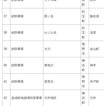
36
砂防事業
ヨドロ崎
浜
神木
町
紀
37
砂防事業
西ノ谷
宝
阪松原
町
紀
38
砂防事業
かぶち谷
宝
浅里
町
熊
39
砂防事業
大川
野
金山町
市
御
40
砂防事業
東地川
浜
神木
町
熊
41
砂防事業
茗荷古
野
井戸町
市
御
42
急傾斜地崩壊対策事業
引作地区
浜
引作
町