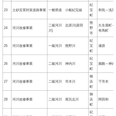
紀
23
土砂災害対策道路事業
一般県道 小船紀宝線
宝
和気～浅里
町
熊
二級河川 志原川(産田
久生屋町～
24
河川改修事業
野
川)
有馬町
市
紀
25
河川改修事業
一級河川 熊野川
宝
瀬原
町
紀
26
河川改修事業
二級河川 神内川
宝
鵜殿～神内
町
御
27
河川改修事業
二級河川 市木川
浜
下市木
町
御
28
河川改修事業
二級河川 尾呂志川
浜
阿田和
町
紀