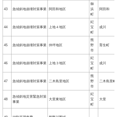
御
43
急傾斜地崩壊対策事業
阿田和地区
浜
阿田和
町
紀
44
急傾斜地崩壊対策事業
上地４地区
宝
成川
町
熊
45
急傾斜地崩壊対策事業
仲坪地区
野
育生町
市
紀
46
急傾斜地崩壊対策事業
上地３地区
宝
成川
町
熊
47
急傾斜地崩壊対策事業
二木島里地区
野
二木島里町
市
紀
急傾斜地災害緊急対策
48
大里東地区
宝
大里
事業
町