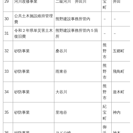
29
河川改修事業
二級河川 井田川
宝
井田
町
公共土木施設維持管理
30
熊野建設事務所管内
－
－
費
令和２年県単災害土木
熊野建設事務所管内５箇
31
－
－
復旧費
所
熊
32
砂防事業
桑谷川
野
五郷町
市
熊
33
砂防事業
雨東谷
野
飛鳥町
市
熊
34
砂防事業
大谷川
野
遊木町
市
紀
35
砂防事業
里地谷
宝
神内
町
御