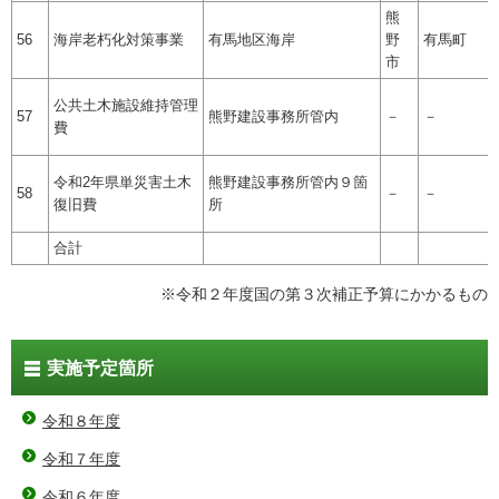
熊
56
海岸老朽化対策事業
有馬地区海岸
野
有馬町
市
公共土木施設維持管理
57
熊野建設事務所管内
－
－
費
令和2年県単災害土木
熊野建設事務所管内９箇
58
－
－
復旧費
所
合計
※令和２年度国の第３次補正予算にかかるもの
実施予定箇所
令和８年度
令和７年度
令和６年度