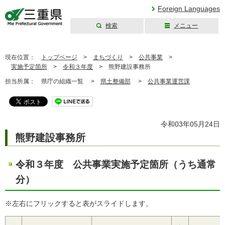
Foreign Languages
検索
メニュー
三重県公式ウェブ
サイト
現在位置：
トップページ
>
まちづくり
>
公共事業
>
実施予定箇所
>
令和３年度
>
熊野建設事務所
担当所属：
県庁の組織一覧 >
県土整備部
>
公共事業運営課
令和03年05月24日
熊野建設事務所
令和３年度 公共事業実施予定箇所（うち通常
分）
※左右にフリックすると表がスライドします。