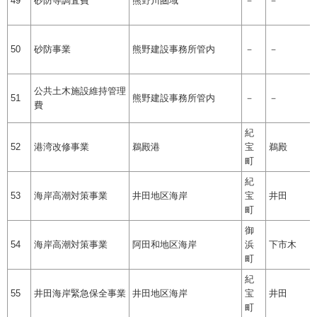
49
砂防等調査費
熊野川圏域
－
－
50
砂防事業
熊野建設事務所管内
－
－
公共土木施設維持管理
51
熊野建設事務所管内
－
－
費
紀
52
港湾改修事業
鵜殿港
宝
鵜殿
町
紀
53
海岸高潮対策事業
井田地区海岸
宝
井田
町
御
54
海岸高潮対策事業
阿田和地区海岸
浜
下市木
町
紀
55
井田海岸緊急保全事業
井田地区海岸
宝
井田
町