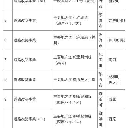
道路改築事業（※）
一般国道３１１号（新鹿)
野
新鹿町
市
熊
主要地方道 七色峡線
5
道路改築事業
野
井戸町瀬戸
（瀬戸バイパス）
市
熊
主要地方道 七色峡線（神
6
道路改築事業
野
神川町長原
川）
市
紀
主要地方道 紀宝川瀬線
7
道路改築事業
宝
高岡
（高岡）
町
熊
紀和町
8
道路改築事業
主要地方道 熊野矢ノ川線
野
矢ノ川
市
御
主要地方道 御浜紀和線
9
道路改築事業
浜
西原
（西原バイパス）
町
御
主要地方道 御浜紀和線
道路改築事業（※）
浜
西原
（西原バイパス）
町